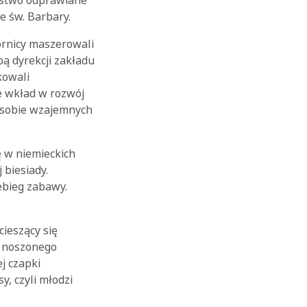
ństwo odprawiane
ze św. Barbary.
órnicy maszerowali
bą dyrekcji zakładu
kowali
e wkład w rozwój
e sobie wzajemnych
ę w niemieckich
 biesiady.
ebieg zabawy.
cieszący się
, noszonego
j czapki
y, czyli młodzi