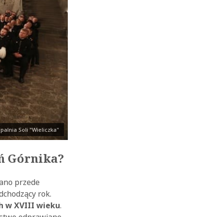
palnia Soli "Wieliczka"
eń Górnika?
zano przede
chodzący rok.
ch w XVIII wieku
.