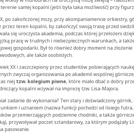
 się wtedy w mundurach na uroczystą mszę świętą – naboże
 terenie samej kopalni (jeśli była taka możliwość) przy figur
IX, po zakończonej mszy, przy akompaniamencie orkiestry, g
z przez teren kopalni, by zakończyć swoją trasę przed siedzi
ała się uroczysta akademia, podczas której przełożeni dzię
ężką pracę w trudnych i niebezpiecznych warunkach, a takż
ajowej gospodarki. Był to również dobry moment na złożeni
zawodowych, ale także osobistych.
wiek XX i zaszczepiony przez studentów pobierających nauk
znych zwyczaj organizowania po akademii wspólnej górniczej
as niej
tzw. kolegium piwne
, które miało dbać o dobry prz
niczący kopalni wzywał na imprezę tzw. Lisa-Majora.
 miał zadanie do wykonania? Ten stary i doświadczony górnik, 
nkiem i uznaniem (nazwa funkcji pochodzi od lisiego futra
ików przemierzających podziemne chodniki, a także górnicze
itką), przywoływał poczet sztandarowy, za którym podążały Lis
na pasowanie.