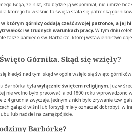
mego Boga, że nikt, kto będzie ją wspomniał, nie umrze be
dla którego to właśnie ta święta stała się patronką górników
 w którym górnicy oddają cześć swojej patronce, a jej h
wytrwałości w trudnych warunkach pracy.
W tym dniu celeb
 ale także pamięć o św. Barbarze, której wstawiennictwo daje
 Święto Górnika. Skąd się wzięły?
się kiedyś nad tym, skąd w ogóle wzięło się święto górników 
u Barbórka była
wyłącznie świętem religijnym
. Już w śr
ej nie wolno było pracować, a od 1800 roku wprowadzono w
e z 4 grudnia zwyczaje. Jednym z nich było zrywanie tzw. gał
ach gałązki wiśni lub forsycji miały oznaczać dobrobyt, w in
lubu lub nadziei na zamążpójście.
hodzimy Barbórkę?