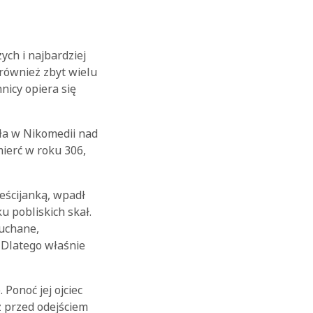
ych i najbardziej
 również zbyt wielu
nicy opiera się
ła w Nikomedii nad
ierć w roku 306,
ześcijanką, wpadł
ku pobliskich skał.
łuchane,
. Dlatego właśnie
Ponoć jej ojciec
ż przed odejściem