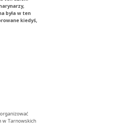
 marynarzy,
na była w ten
ebrowane kiedyś,
 organizować
ch w Tarnowskich