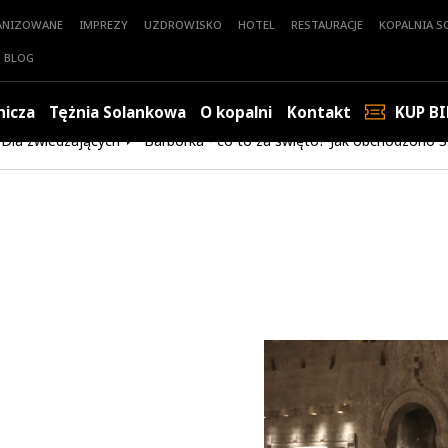
ANIZOWANE
IMPREZY
UZDROWISKO
HOTEL
RESTAURACJE
KOPALNIA SO
BLOG
nicza
Tężnia Solankowa
O kopalni
Kontakt
KUP BI
Dla zwiedzających
Barbórka - co to za święto? Jak obchodzono Ś