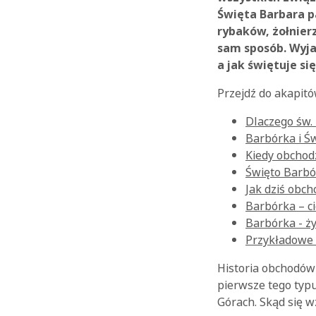
Święta Barbara pa
rybaków, żołnier
sam sposób. Wyja
a jak świętuje się
Przejdź do akapitó
Dlaczego św.
Barbórka i Św
Kiedy obchod
Święto Barbó
Jak dziś obc
Barbórka – c
Barbórka - ży
Przykładowe 
Historia obchodów
pierwsze tego typ
Górach. Skąd się w