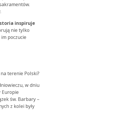
z sakramentów.
.
istoria
inspiruje
rują nie tylko
 im poczucie
na terenie Polski?
edniowieczu, w dniu
 Europie
ązek św. Barbary –
nych z kolei były