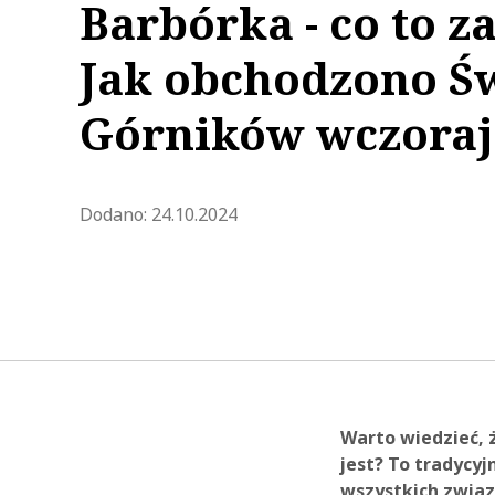
Barbórka - co to z
Jak obchodzono Ś
Górników wczoraj 
Zaktualizowano 2024-11-22 07:
Dodano:
24.10.2024
Warto wiedzieć, ż
jest? To tradycyj
wszystkich związ