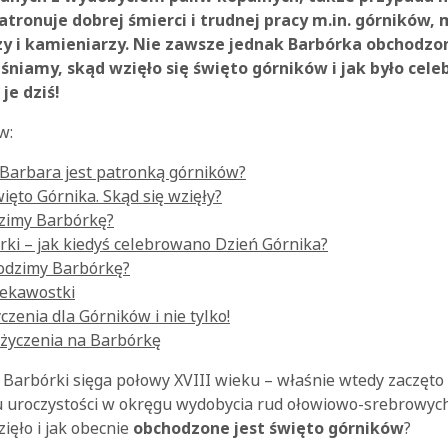
tronuje dobrej śmierci i trudnej pracy m.in. górników,
zy i kamieniarzy. Nie zawsze jednak Barbórka obchodzo
śniamy, skąd wzięło się święto górników i jak było cel
 je dziś!
w:
 Barbara jest patronką górników?
ięto Górnika. Skąd się wzięły?
zimy Barbórkę?
rki – jak kiedyś celebrowano Dzień Górnika?
hodzimy Barbórkę?
iekawostki
czenia dla Górników i nie tylko!
życzenia na Barbórkę
 Barbórki sięga połowy XVIII wieku – właśnie wtedy zaczęto
u uroczystości w okręgu wydobycia rud ołowiowo-srebrowy
zięło i jak obecnie
obchodzone jest święto górników
?