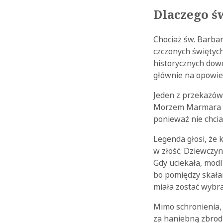
Dlaczego ś
Chociaż św. Barbar
czczonych świętych
historycznych dowod
głównie na opowie
Jeden z przekazów
Morzem Marmara (d
ponieważ nie chcia
Legenda głosi, że k
w złość. Dziewczyna
Gdy uciekała, modli
bo pomiędzy skałam
miała zostać wybr
Mimo schronienia, 
za haniebną zbrodn