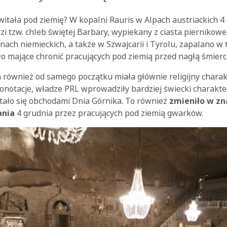
itała pod ziemię? W kopalni Rauris w Alpach austriackich 4
zi tzw. chleb świętej Barbary, wypiekany z ciasta piernikow
nach niemieckich, a także w Szwajcarii i Tyrolu, zapalano w
ło mające chronić pracujących pod ziemią przed nagłą śmierci
 również od samego początku miała głównie religijny charak
konotacje, władze PRL wprowadziły bardziej świecki charakt
stało się obchodami Dnia Górnika. To również
zmieniło w zn
ania
4 grudnia przez pracujących pod ziemią gwarków.