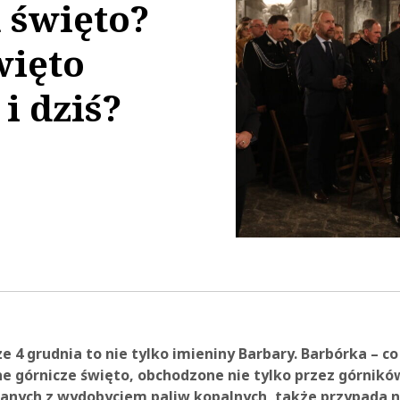
a święto?
więto
i dziś?
44:14
e 4 grudnia to nie tylko imieniny Barbary. Barbórka – c
ne górnicze święto, obchodzone nie tylko przez górników
anych z wydobyciem paliw kopalnych, także przypada n