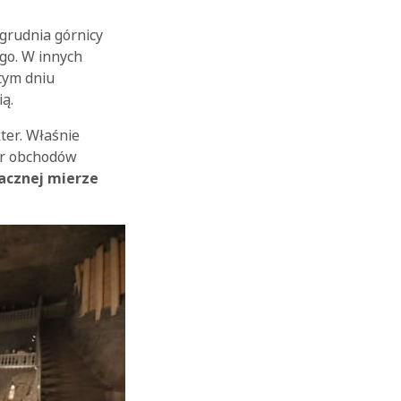
 grudnia górnicy
ego. W innych
 tym dniu
ą.
ter. Właśnie
er obchodów
OK
acznej mierze