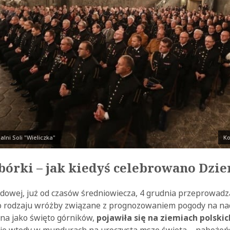
lni Soli "Wieliczka"
Ko
bórki – jak kiedyś celebrowano Dzi
dowej, już od czasów średniowiecza, 4 grudnia przeprowad
 rodzaju wróżby związane z prognozowaniem pogody na nad
na jako święto górników,
pojawiła się na ziemiach polski