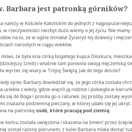
w. Barbara jest patronką górników?
a należy w Kościele Katolickim do jednych z najpopularniejsz
, w rzeczywistości niezbyt dużo wiemy o jej życiu. Nie mamy
ów na to, że w ogóle istniała! Życiorys tej dziewicy i męczen
ściach narosłych w ciągu wieków.
 mówi, że była ona córką bogatego kupca Dioskura, mieszka
zisiejszy Izmit) i właśnie tam poniosła swoją męczeńską śm
ła wyrzec się wiary w Trójcę Świętą. Jak do tego doszło?
iedy ojciec Barbary dowiedział się, że jego córka została chr
 uciekła z wieży, gdzie więzili ją rodzice i pobiegła w kierun
ła się do Boga i prosiła go o ratunek. Jej prośby zostały wys
i znalazła podziemną pieczarę, w której udało się jej ukryć
ana na patronkę
osób, które pracują pod ziemią
.
w końcu została uwięziona i skazana na śmierć przez ścięcie. 
ię został rażony piorunem, z kolei Barbara miała dostać tu