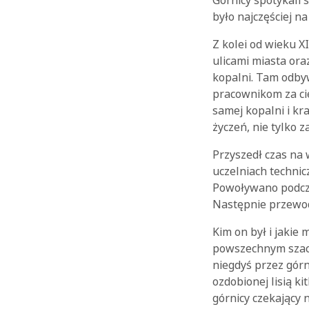
Górnicy spotykali
było najczęściej na
Z kolei od wieku X
ulicami miasta ora
kopalni. Tam odbyw
pracownikom za ci
samej kopalni i kr
życzeń, nie tylko 
Przyszedł czas na 
uczelniach technic
Powoływano podcz
Następnie przewod
Kim on był i jakie
powszechnym szacu
niegdyś przez górn
ozdobionej lisią k
górnicy czekający 