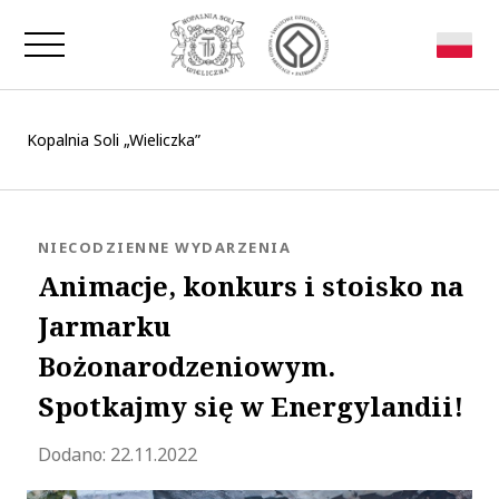
Zamknij okno
Kopalnia Soli „Wieliczka”
KATEGORIA:
NIECODZIENNE WYDARZENIA
Animacje, konkurs i stoisko na
Jarmarku
Bożonarodzeniowym.
Spotkajmy się w Energylandii!
Zaktualizowano 2022-11-25 09:49:14
Dodano:
22.11.2022