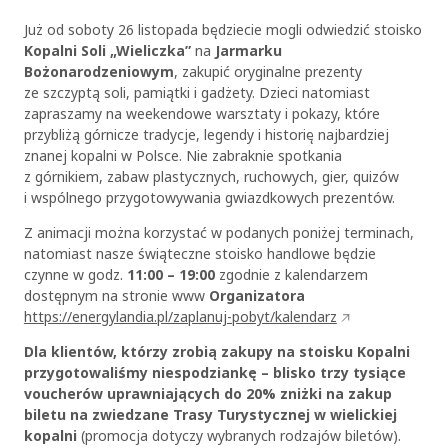
Już od soboty 26 listopada będziecie mogli odwiedzić stoisko
Kopalni Soli „Wieliczka”
na
Jarmarku
Bożonarodzeniowym
, zakupić oryginalne prezenty
ze szczyptą soli, pamiątki i gadżety. Dzieci natomiast
zapraszamy na weekendowe warsztaty i pokazy, które
przybliżą górnicze tradycje, legendy i historię najbardziej
znanej kopalni w Polsce. Nie zabraknie spotkania
z górnikiem, zabaw plastycznych, ruchowych, gier, quizów
i wspólnego przygotowywania gwiazdkowych prezentów.
Z animacji można korzystać w podanych poniżej terminach,
natomiast nasze świąteczne stoisko handlowe będzie
czynne w godz.
11:00 – 19:00
zgodnie z kalendarzem
dostępnym na stronie www
Organizatora
https://energylandia.pl/zaplanuj-pobyt/kalendarz
Dla klientów, którzy zrobią zakupy na stoisku Kopalni
przygotowaliśmy niespodziankę – blisko trzy tysiące
voucherów uprawniających do 20% zniżki na zakup
biletu na zwiedzane Trasy Turystycznej w wielickiej
kopalni
(promocja dotyczy wybranych rodzajów biletów).