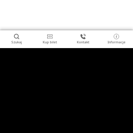
Szukaj
Kup bilet
Kontakt
Informacje
Stopka
Turysta indywidualny
Grupy zorganizowane
Imprezy
Uzdrowisko