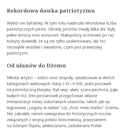
Rekordowa dawka patriotyzmu
Wybór nie był łatwy. W tym roku nadeszła rekordowa liczba
patriotycznych pieśni. Obrady jurorów trwały kilka dni. Były
pełne emocji oraz wzruszeń. Małopolscy uczniowie po raz
kolejny dowiedli, że są nie tylko utalentowani, ale też
niezwykle wrażliwi i świadomi, czym jest prawdziwy
patriotyzm.
Od ułanów do Dżemu
Młodzi artyści – soliści oraz zespoły, rywalizowali w dwóch
kategoriach wiekowych: klasy I-IV i V-VIII. Jedni postawili
na patriotyczną klasykę. Byli więc ułani, szara piechota, pąki
białych róż. Inni postanowili przygotować własne
interpretacje mniej osłuchanych utworów, takich jak np.
legionowe „Leguny w niebie” czy „Puść mnie matko” Dżemu.
Nie zabrakło zatem nawiązania do historycznych rocznic
związanych z wojną polsko-bolszewicką, powstaniem
na Górnym Śląsku, plebiscytami, zaślubinami Polski