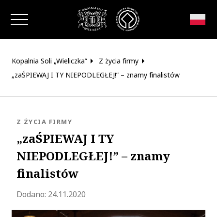
Zamknij okno
Kopalnia Soli „Wieliczka”
Z życia firmy
„zaŚPIEWAJ I TY NIEPODLEGŁEJ!” – znamy finalistów
KATEGORIA:
Z ŻYCIA FIRMY
„zaŚPIEWAJ I TY
NIEPODLEGŁEJ!” – znamy
finalistów
Zaktualizowano 2023-10-24 08:14:02
Dodano:
24.11.2020