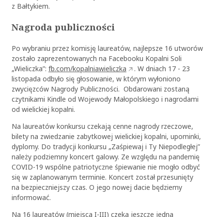
z Bałtykiem.
Nagroda publiczności
Po wybraniu przez komisję laureatów, najlepsze 16 utworów
zostało zaprezentowanych na Facebooku Kopalni Soli
„Wieliczka”:
fb.com/kopalniawieliczka
. W dniach 17 - 23
listopada odbyło się głosowanie, w którym wyłoniono
zwycięzców Nagrody Publiczności. Obdarowani zostaną
czytnikami Kindle od Wojewody Małopolskiego i nagrodami
od wielickiej kopalni.
Na laureatów konkursu czekają cenne nagrody rzeczowe,
bilety na zwiedzanie zabytkowej wielickiej kopalni, upominki,
dyplomy. Do tradycji konkursu „Zaśpiewaj i Ty Niepodległej”
należy podziemny koncert galowy. Ze względu na pandemię
COVID-19 wspólne patriotyczne śpiewanie nie mogło odbyć
się w zaplanowanym terminie. Koncert został przesunięty
na bezpieczniejszy czas. O jego nowej dacie będziemy
informować.
Na 16 laureatów (miejsca I-III) czeka jeszcze jedna