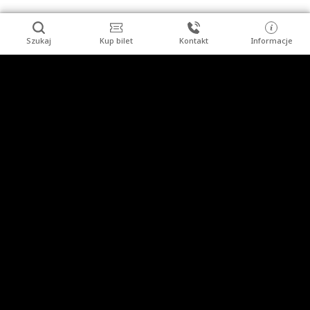
Szukaj
Kup bilet
Kontakt
Informacje
Stopka
Turysta indywidualny
Grupy zorganizowane
Imprezy
Uzdrowisko
Kopalnia Soli "Wieliczka" S.A.