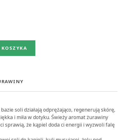
 KOSZYKA
ŻURAWINY
azie soli działają odprężająco, regenerują skórę,
miękka i miła w dotyku. Świeży aromat żurawiny
i sprawią, że kąpiel doda ci energii i wyzwoli falę
wej soli do kąpieli, kuli musującej, żelu pod