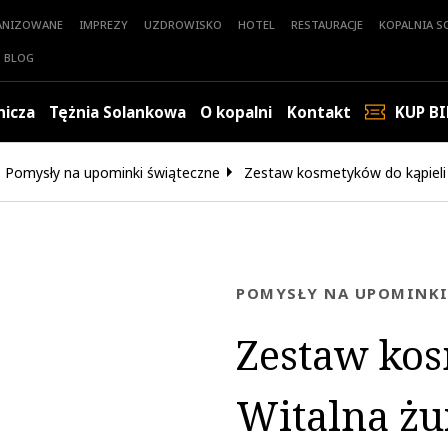
ANIZOWANE
IMPREZY
UZDROWISKO
HOTEL
RESTAURACJE
KOPALNIA SO
BLOG
nicza
Tężnia Solankowa
O kopalni
Kontakt
KUP BI
Pomysły na upominki świąteczne
Zestaw kosmetyków do kąpieli
POMYSŁY NA UPOMINK
Zestaw kos
Witalna ż