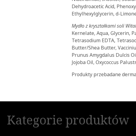
Dehydroacetic Acid, Phenox
Ethylhexylglycerin, d-Limon
Mydło z kryształkami soli Wit
Kernelate, Aqua, Glycerin, P
Tetrasodium EDTA, Tetrasod
Butter/Shea Butter, Vaccini
Prunus Amygdalus Dulcis Oil
Jojoba Oil, Oxycoccus Palustr
Produkty przebadane dermat
Kategorie produktów