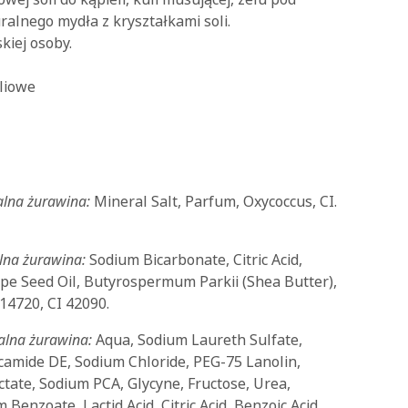
ralnego mydła z kryształkami soli.
kiej osoby.
liowe
talna żurawina:
Mineral Salt, Parfum, Oxycoccus, CI.
lna żurawina:
Sodium Bicarbonate, Citric Acid,
pe Seed Oil, Butyrospermum Parkii (Shea Butter),
14720, CI 42090.
talna żurawina:
Aqua, Sodium Laureth Sulfate,
camide DE, Sodium Chloride, PEG-75 Lanolin,
ctate, Sodium PCA, Glycyne, Fructose, Urea,
 Benzoate, Lactid Acid, Citric Acid, Benzoic Acid,