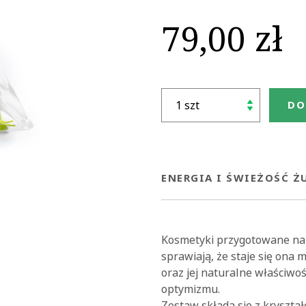
79,00 zł
DO
ENERGIA I ŚWIEŻOŚĆ 
Kosmetyki przygotowane na b
sprawiają, że staje się ona 
oraz jej naturalne właściwośc
optymizmu.
Zestaw składa się z kryształo