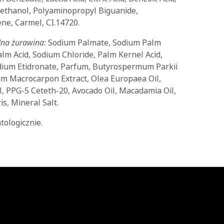
yethanol, Polyaminopropyl Biguanide,
ene, Carmel, CI.14720.
alna żurawina:
Sodium Palmate, Sodium Palm
alm Acid, Sodium Chloride, Palm Kernel Acid,
ium Etidronate, Parfum, Butyrospermum Parkii
um Macrocarpon Extract, Olea Europaea Oil,
, PPG-5 Ceteth-20, Avocado Oil, Macadamia Oil,
is, Mineral Salt.
ologicznie.