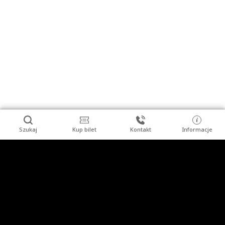
Szukaj
Kup bilet
Kontakt
Informacje
Stopka
Turysta indywidualny
Grupy zorganizowane