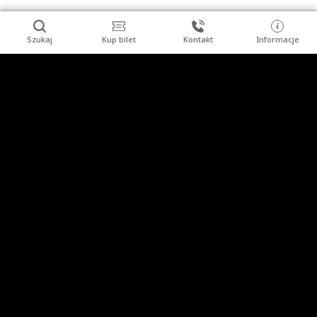
Szukaj
Kup bilet
Kontakt
Informacje
Stopka
Turysta indywidualny
Grupy zorganizowane
Imprezy
Uzdrowisko
Kopalnia Soli "Wieliczka" S.A.