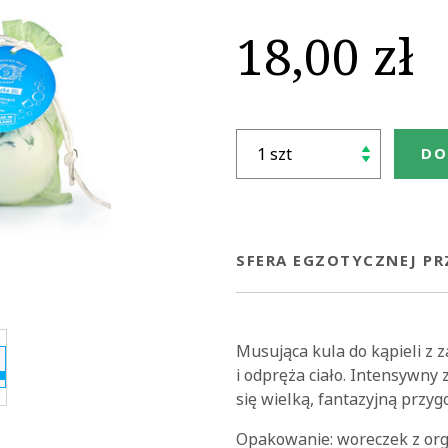
18,00 zł
DO
SFERA EGZOTYCZNEJ P
Musująca kula do kąpieli z 
i odpręża ciało. Intensywny 
się wielką, fantazyjną przyg
Opakowanie: woreczek z org