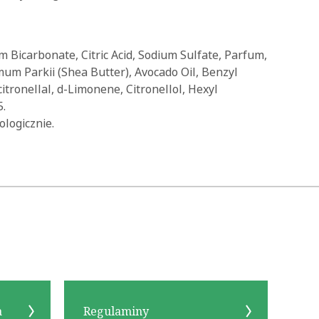
m Bicarbonate, Citric Acid, Sodium Sulfate, Parfum,
um Parkii (Shea Butter), Avocado Oil, Benzyl
citronellal, d-Limonene, Citronellol, Hexyl
5.
logicznie.
a
Regulaminy