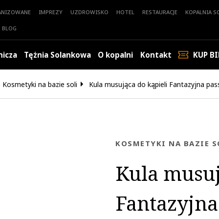
ANIZOWANE
IMPREZY
UZDROWISKO
HOTEL
RESTAURACJE
KOPALNIA SO
BLOG
nicza
Tężnia Solankowa
O kopalni
Kontakt
KUP BI
Kosmetyki na bazie soli
Kula musująca do kąpieli Fantazyjna pass
KOSMETYKI NA BAZIE S
Kula musuj
Fantazyjna