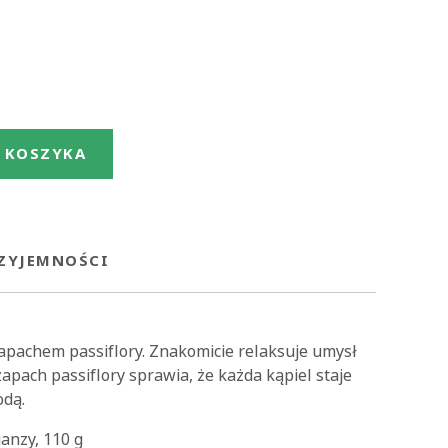
 KOSZYKA
RZYJEMNOŚCI
zapachem passiflory. Znakomicie relaksuje umysł
zapach passiflory sprawia, że każda kąpiel staje
odą.
anzy, 110 g