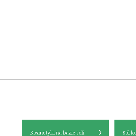
Kosmetyki na bazie soli
Sól k