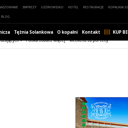
ANIZOWANE
IMPREZY
UZDROWISKO
HOTEL
RESTAURACJE
KOPALNIA SO
BLOG
nicza
Tężnia Solankowa
O kopalni
Kontakt
KUP BI
edzających
Polska zobacz więcej – weekend za pół ceny