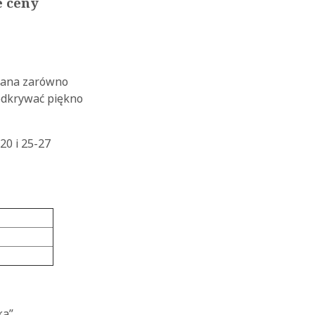
e ceny
wana zarówno
 odkrywać piękno
20 i 25-27
ka”.