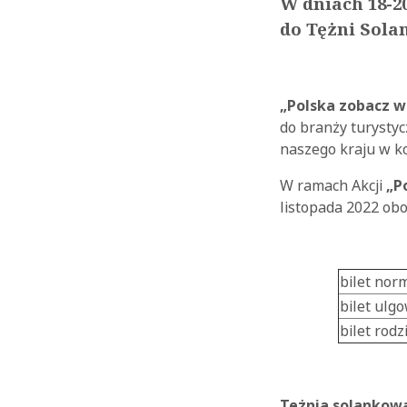
W dniach 18-2
do Tężni Sola
„Polska zobacz w
do branży turystyc
naszego kraju w k
W ramach Akcji
„P
listopada 2022 ob
bilet nor
bilet ulg
bilet rodz
Tężnia solankow