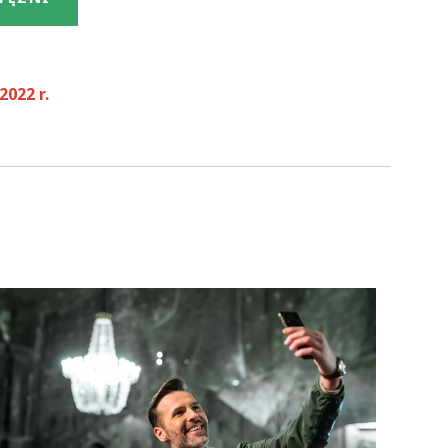
022 r.
OK