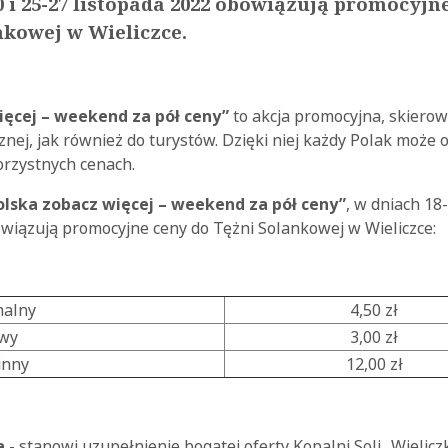
0 i 25-27 listopada 2022 obowiązują promocyjn
nkowej w Wieliczce.
ięcej – weekend za pół ceny”
to akcja promocyjna, skiero
znej, jak również do turystów. Dzięki niej każdy Polak może
orzystnych cenach.
olska zobacz więcej – weekend za pół ceny”
, w dniach 18-
owiązują promocyjne ceny do Tężni Solankowej w Wieliczce:
malny
4,50 zł
owy
3,00 zł
inny
12,00 zł
a
- stanowi uzupełnienie bogatej oferty Kopalni Soli „Wielicz