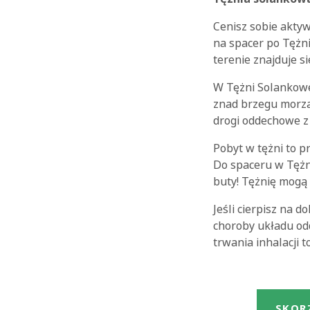
Cenisz sobie aktyw
na spacer po Tężni
terenie znajduje 
W Tężni Solankowe
znad brzegu morza
drogi oddechowe z
Pobyt w tężni to p
Do spaceru w Tężn
buty! Tężnię mogą o
Jeśli cierpisz na d
choroby układu od
trwania inhalacji t
SKOR