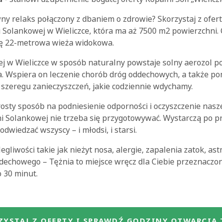
ny relaks połączony z dbaniem o zdrowie? Skorzystaj z oferty
 Solankowej w Wieliczce, która ma aż 7500 m2 powierzchni. C
się 22-metrowa wieża widokowa.
j w Wieliczce w sposób naturalny powstaje solny aerozol p
. Wspiera on leczenie chorób dróg oddechowych, a także po
 szeregu zanieczyszczeń, jakie codziennie wdychamy.
rosty sposób na podniesienie odporności i oczyszczenie nas
i Solankowej nie trzeba się przygotowywać. Wystarczą po 
dwiedzać wszyscy – i młodsi, i starsi.
olegliwości takie jak nieżyt nosa, alergie, zapalenia zatok, a
dechowego – Tężnia to miejsce wręcz dla Ciebie przeznaczo
o 30 minut.
ZYSTAJ Z OFERTY I SPRAWDŹ GODZINY OTWARCIA 