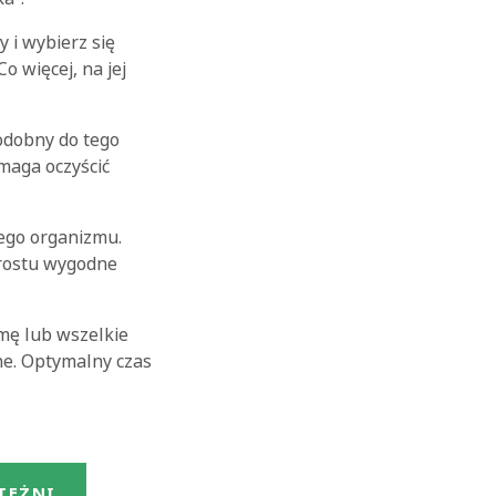
 i wybierz się
o więcej, na jej
odobny do tego
maga oczyścić
zego organizmu.
prostu wygodne
stmę lub wszelkie
ne. Optymalny czas
TĘŻNI