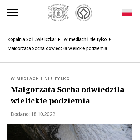
Zamknij okno
Kopalnia Soli „Wieliczka”
W mediach i nie tylko
Małgorzata Socha odwiedziła wielickie podziemia
KATEGORIA:
W MEDIACH I NIE TYLKO
Małgorzata Socha odwiedziła
wielickie podziemia
Zaktualizowano 2022-10-18 14:45:27
Dodano:
18.10.2022