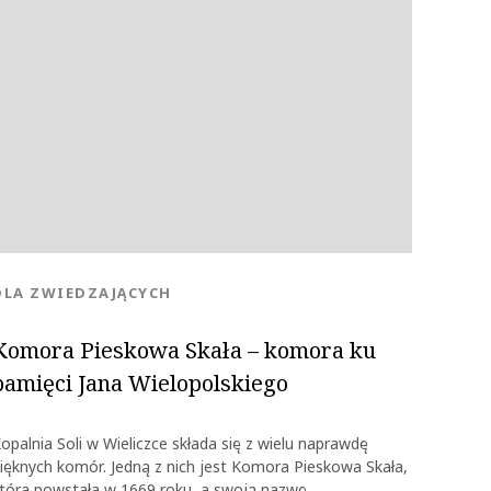
OK
KATEGORIA:
DLA ZWIEDZAJĄCYCH
Komora Pieskowa Skała – komora ku
pamięci Jana Wielopolskiego
opalnia Soli w Wieliczce składa się z wielu naprawdę
ięknych komór. Jedną z nich jest Komora Pieskowa Skała,
tóra powstała w 1669 roku, a swoją nazwę