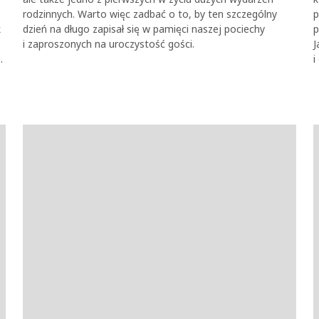
rodzinnych. Warto więc zadbać o to, by ten szczególny
p
k
dzień na długo zapisał się w pamięci naszej pociechy
p
i zaproszonych na uroczystość gości.
J
.
i