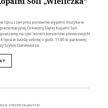
Kopalni Soli „Wieliczka”
i w lipcu i sierpniu ponownie wypełni muzyka w
rezentacyjnej Orkiestry Dętej Kopalni Soli
Zapraszamy na cykl letnich koncertów plenerowych!
4 lipca w każdą sobotę o godz. 11.00 w parkowej
rzy Szybie Daniłowicza.
ŁY
NEWS.CATEGORY
DLA ZWIEDZAJĄCYCH