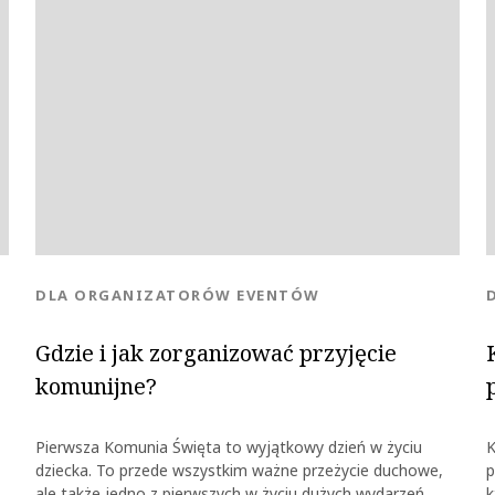
KATEGORIA:
DLA ORGANIZATORÓW EVENTÓW
Gdzie i jak zorganizować przyjęcie
komunijne?
Pierwsza Komunia Święta to wyjątkowy dzień w życiu
K
dziecka. To przede wszystkim ważne przeżycie duchowe,
p
ale także jedno z pierwszych w życiu dużych wydarzeń
k