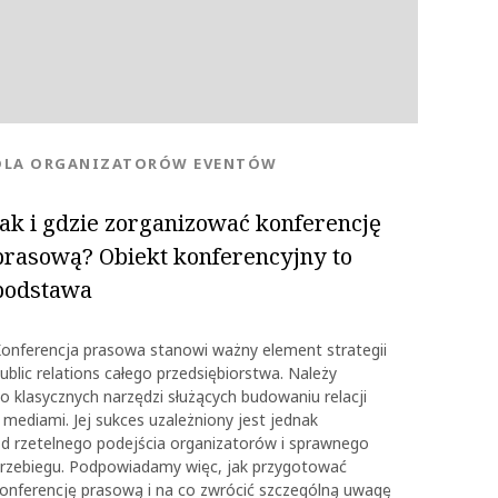
KATEGORIA:
DLA ORGANIZATORÓW EVENTÓW
Jak i gdzie zorganizować konferencję
prasową? Obiekt konferencyjny to
podstawa
onferencja prasowa stanowi ważny element strategii
ublic relations całego przedsiębiorstwa. Należy
o klasycznych narzędzi służących budowaniu relacji
 mediami. Jej sukces uzależniony jest jednak
d rzetelnego podejścia organizatorów i sprawnego
rzebiegu. Podpowiadamy więc, jak przygotować
onferencję prasową i na co zwrócić szczególną uwagę