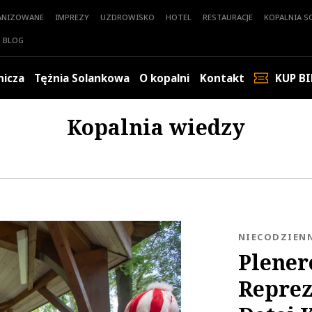
ANIZOWANE
IMPREZY
UZDROWISKO
HOTEL
RESTAURACJE
KOPALNIA SO
BLOG
nicza
Tężnia Solankowa
O kopalni
Kontakt
KUP BI
Kopalnia wiedzy
KATEGORIA:
NIECODZIEN
Plener
Reprez