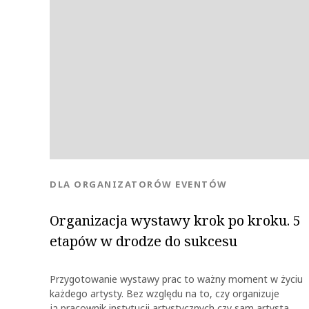
KATEGORIA:
DLA ORGANIZATORÓW EVENTÓW
Organizacja wystawy krok po kroku. 5
etapów w drodze do sukcesu
Przygotowanie wystawy prac to ważny moment w życiu
każdego artysty. Bez względu na to, czy organizuje
ją pracownik instytucji artystycznych czy sam artysta,