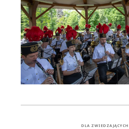
NEWS.CATEGORY
DLA ZWIEDZAJĄCYCH