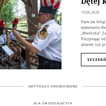
Dętej 
Dodano
19.06.2026
Park św. King
wykonaniu Rep
„Wieliczka”. 
Poczynając od 
altanie, tuż p
SZCZEGÓ
ARTYKUŁY PROMOWANE
NEWS.CATEGORY
DLA ZWIEDZAJĄCYCH