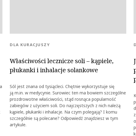
KATEGORIA:
DLA KURACJUSZY
Właściwości lecznicze soli – kąpiele,
płukanki i inhalacje solankowe
ia
Sól jest znana od tysiącleci. Chętnie wykorzystuje się
ją m.in. w medycynie. Surowiec ten ma bowiem szczególne
K
prozdrowotne właściwości, stąd rosnąca popularność
p
zabiegów z użyciem soli. Do najczęstszych z nich należą
d
k
kąpiele, płukanki i inhalacje. Na czym polegają? I komu
z
szczególnie są polecane? Odpowiedź znajdziesz w tym
o
artykule.
p
k