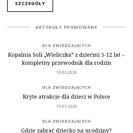
SZCZEGÓŁY
ARTYKUŁY PROMOWANE
NEWS.CATEGORY
DLA ZWIEDZAJĄCYCH
Kopalnia Soli „Wieliczka” z dziećmi 5-12 lat ‒
kompletny przewodnik dla rodzin
Dodano
19.03.2026
NEWS.CATEGORY
DLA ZWIEDZAJĄCYCH
Kryte atrakcje dla dzieci w Polsce
Dodano
19.03.2026
NEWS.CATEGORY
DLA ZWIEDZAJĄCYCH
Gdzie zabrać dziecko na urodziny?