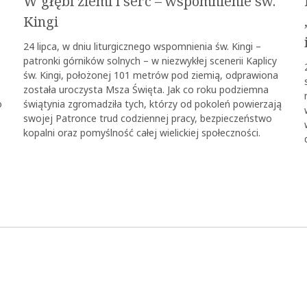
W głębi ziemi i serc – wspomnienie św.
Kingi
24 lipca, w dniu liturgicznego wspomnienia św. Kingi –
patronki górników solnych – w niezwykłej scenerii Kaplicy
św. Kingi, położonej 101 metrów pod ziemią, odprawiona
została uroczysta Msza Święta. Jak co roku podziemna
o
świątynia zgromadziła tych, którzy od pokoleń powierzają
swojej Patronce trud codziennej pracy, bezpieczeństwo
kopalni oraz pomyślność całej wielickiej społeczności.