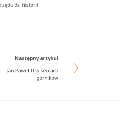
ządu ds. historii
Następny artykuł
Jan Paweł II w sercach
górników
OK