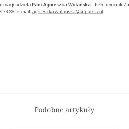
ormacji udziela
Pani Agnieszka Wolańska
- Pełnomocnik Zar
78 73 88, e-mail:
agnieszka.wolanska@kopalnia.pl
Podobne artykuły