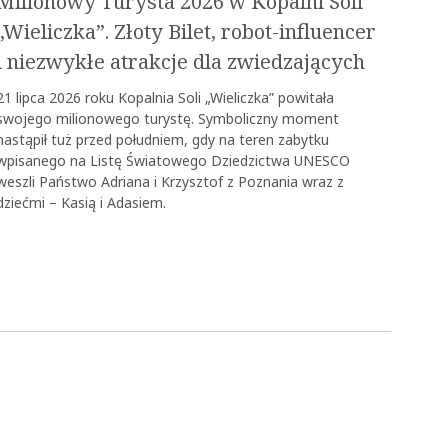
Milionowy Turysta 2026 w Kopalni Soli
„Wieliczka”. Złoty Bilet, robot-influencer
i niezwykłe atrakcje dla zwiedzających
21 lipca 2026 roku Kopalnia Soli „Wieliczka” powitała
swojego milionowego turystę. Symboliczny moment
nastąpił tuż przed południem, gdy na teren zabytku
wpisanego na Listę Światowego Dziedzictwa UNESCO
weszli Państwo Adriana i Krzysztof z Poznania wraz z
dziećmi – Kasią i Adasiem.