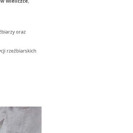
 w Wieliczce
,
biarzy oraz
ji rzeźbiarskich