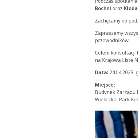
Podczas spotkania
Bochni
oraz
Kłod
Zachęcamy do podz
Zapraszamy wszyst
przewodników.
Celem konsultacji 
na Krajową Listę N
Data:
24.04.2025, g
Miejsce:
Budynek Zarządu Ko
Wieliczka, Park Ki