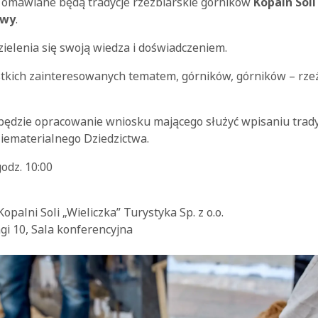
 omawiane będą tradycje rzeźbiarskie górników
Kopalń Soli
awy
.
ielenia się swoją wiedza i doświadczeniem.
kich zainteresowanych tematem, górników, górników – rzeź
będzie opracowanie wniosku mającego służyć wpisaniu tradyc
iematerialnego Dziedzictwa.
odz. 10:00
palni Soli „Wieliczka” Turystyka Sp. z o.o.
ngi 10, Sala konferencyjna