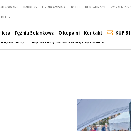
ANIZOWANE
IMPREZY
UZDROWISKO
HOTEL
RESTAURACJE
KOPALNIA SO
BLOG
nicza
Tężnia Solankowa
O kopalni
Kontakt
KUP BI
Z życia firmy
Zapraszamy na konsultacje społeczne