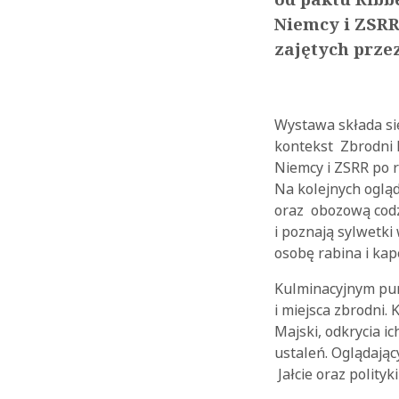
Niemcy i ZSRR
zajętych prze
Wystawa składa si
kontekst Zbrodni 
Niemcy i ZSRR po r
Na kolejnych ogląd
oraz obozową codz
i poznają sylwetk
osobę rabina i ka
Kulminacyjnym punk
i miejsca zbrodni.
Majski, odkrycia i
ustaleń. Oglądając
Jałcie oraz polity