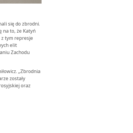
i się do zbrodni.
 na to, że Katyń
 z tym represje
ych elit
ganiu Zachodu
iłowicz. „Zbrodnia
arze zostały
rosyjskiej oraz
OK