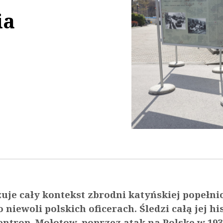
ia
33:34
je cały kontekst zbrodni katyńskiej popełni
 niewoli polskich oficerach. Śledzi całą jej hi
entrop–Mołotow, poprzez atak na Polskę w 193