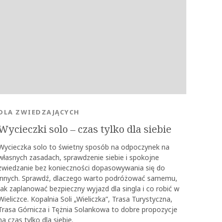
DLA ZWIEDZAJĄCYCH
Wycieczki solo ‒ czas tylko dla siebie
Wycieczka solo to świetny sposób na odpoczynek na
własnych zasadach, sprawdzenie siebie i spokojne
zwiedzanie bez konieczności dopasowywania się do
innych. Sprawdź, dlaczego warto podróżować samemu,
jak zaplanować bezpieczny wyjazd dla singla i co robić w
Wieliczce. Kopalnia Soli „Wieliczka”, Trasa Turystyczna,
Trasa Górnicza i Tężnia Solankowa to dobre propozycje
na czas tylko dla siebie.