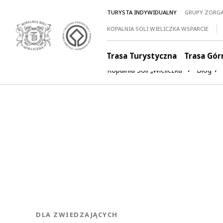
TURYSTA INDYWIDUALNY
GRUPY ZORG
KOPALNIA SOLI WIELICZKA WSPARCIE
Trasa Turystyczna
Trasa Gór
Kopalnia Soli „Wieliczka”
Blog
KATEGORIA:
DLA ZWIEDZAJĄCYCH