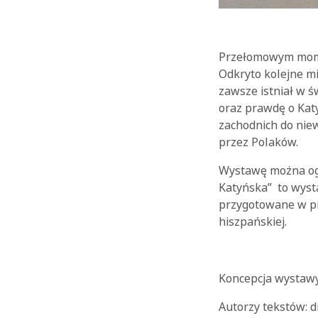
Przełomowym momen
Odkryto kolejne mi
zawsze istniał w ś
oraz prawdę o Katy
zachodnich do nie
przez Polaków.
Wystawę można ogl
Katyńska” to wysta
przygotowane w pięc
hiszpańskiej.
Koncepcja wystawy
Autorzy tekstów: d