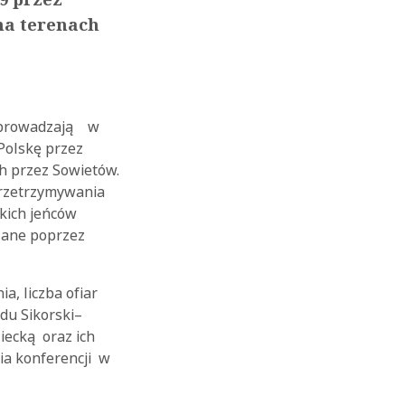
na terenach
 wprowadzają w
Polskę przez
ch przez Sowietów.
przetrzymywania
kich jeńców
zane poprzez
a, liczba ofiar
du Sikorski–
iecką oraz ich
ia konferencji w