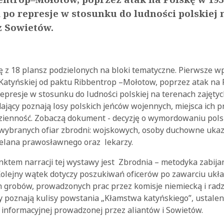
 po represje w stosunku do ludności polskiej 
z Sowietów.
ę z 18 plansz podzielonych na bloki tematyczne. Pierwsze
Katyńskiej od paktu Ribbentrop –Mołotow, poprzez atak na 
epresje w stosunku do ludności polskiej na terenach zajęty
ający poznają losy polskich jeńców wojennych, miejsca ich 
ienność. Zobaczą dokument - decyzję o wymordowaniu pols
i wybranych ofiar zbrodni: wojskowych, osoby duchowne uka
pelana prawosławnego oraz lekarzy.
tem narracji tej wystawy jest Zbrodnia – metodyka zabijani
 Kolejny wątek dotyczy poszukiwań oficerów po zawarciu ukła
ch grobów, prowadzonych prac przez komisje niemiecką i radz
y poznają kulisy powstania „Kłamstwa katyńskiego”, ustalen
ki informacyjnej prowadzonej przez aliantów i Sowietów.