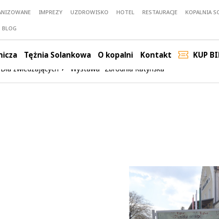
ANIZOWANE
IMPREZY
UZDROWISKO
HOTEL
RESTAURACJE
KOPALNIA SO
BLOG
nicza
Tężnia Solankowa
O kopalni
Kontakt
KUP BI
Dla zwiedzających
Wystawa "Zbrodnia Katyńska"