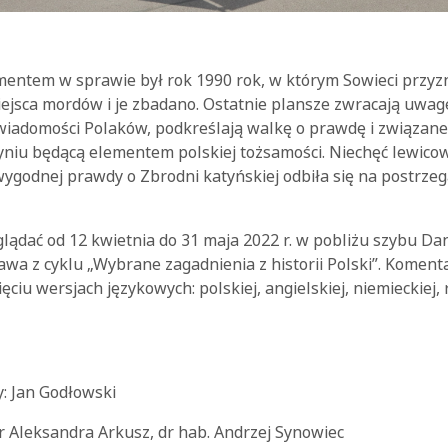
tem w sprawie był rok 1990 rok, w którym Sowieci przyznal
ejsca mordów i je zbadano. Ostatnie plansze zwracają uwagę
wiadomości Polaków, podkreślają walkę o prawdę i związane
niu będącą elementem polskiej tożsamości. Niechęć lewicow
wygodnej prawdy o Zbrodni katyńskiej odbiła się na postrze
ądać od 12 kwietnia do 31 maja 2022 r. w pobliżu szybu Dan
wa z cyklu „Wybrane zagadnienia z historii Polski”. Koment
iu wersjach językowych: polskiej, angielskiej, niemieckiej, 
: Jan Godłowski
r Aleksandra Arkusz, dr hab. Andrzej Synowiec