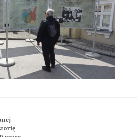
onej
storię
9 przez