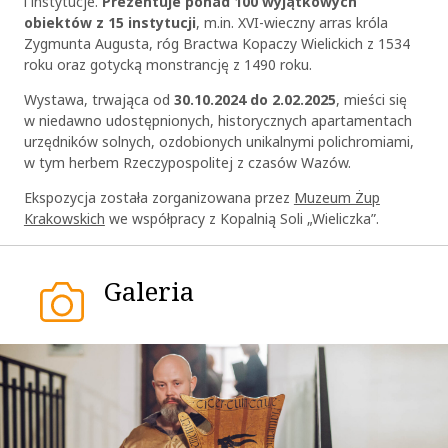
i instytucje.
Prezentuje ponad 100 wyjątkowych
obiektów z 15 instytucji
, m.in. XVI-wieczny arras króla
Zygmunta Augusta, róg Bractwa Kopaczy Wielickich z 1534
roku oraz gotycką monstrancję z 1490 roku.
Wystawa, trwająca od
30.10.2024 do 2.02.2025
, mieści się
w niedawno udostępnionych, historycznych apartamentach
urzędników solnych, ozdobionych unikalnymi polichromiami,
w tym herbem Rzeczypospolitej z czasów Wazów.
Ekspozycja została zorganizowana przez
Muzeum Żup
Krakowskich
we współpracy z Kopalnią Soli „Wieliczka”.
Galeria