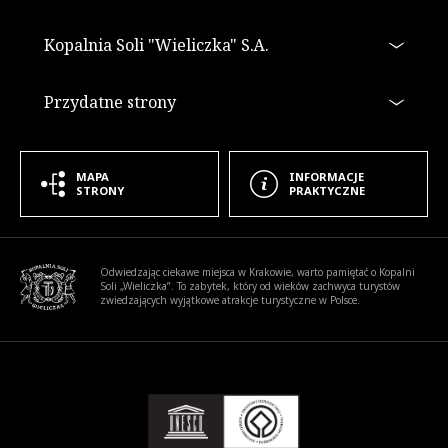
Kopalnia Soli "Wieliczka" S.A.
Przydatne strony
MAPA
INFORMACJE
STRONY
PRAKTYCZNE
Informacje dodatkowe
Odwiedzając ciekawe miejsca w Krakowie, warto pamiętać o Kopalni
Soli „Wieliczka”. To zabytek, który od wieków zachwyca turystów
zwiedzających wyjątkowe atrakcje turystyczne w Polsce.