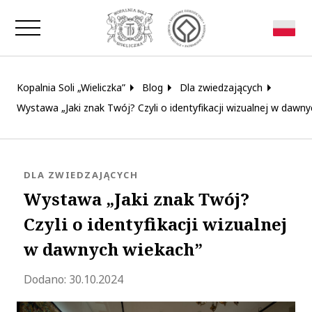
Zamknij okno
Kopalnia Soli „Wieliczka”
Blog
Dla zwiedzających
Wystawa „Jaki znak Twój? Czyli o identyfikacji wizualnej w dawn
KATEGORIA:
DLA ZWIEDZAJĄCYCH
Wystawa „Jaki znak Twój?
Czyli o identyfikacji wizualnej
w dawnych wiekach”
Zaktualizowano 2024-10-31 12:14:49
Dodano:
30.10.2024