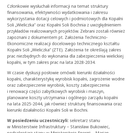
Członkowie wysłuchali informacji na temat struktury
finansowania, efektywności wydatkowania i zakresu
wykorzystania dotacji celowych i podmiotowych dla Kopalni
Soli „Wieliczka” oraz Kopalni Soli Bochnia z uwzględnieniem
przykładów realizowanych projektów. Zebrani zostali również
zapoznani z dokumentem pt. Założenia Techniczno-
Ekonomiczne realizacji docelowego technicznego kształtu
Kopalni Soli „Wieliczka” (ZTE). Założenia te określają zakres
prac niezbędnych do wykonania dla zabezpieczenia wielickiej
kopalni, w tym zakres prac na lata 2028-2034.
W czasie dyskusji posłowie omówili: kierunki działalności
kopalni, charakterystykę wyrobisk kopalni, zagrożenie wodne
oraz zabezpieczenie wyrobisk, koszty zabezpieczenia
i renowacji części zabytkowych wyrobisk i maszyn,
planowane koszty utrzymania i ogólnego zarządu kopalni
na lata 2025-2044, jak również strukturę finansowania oraz
kierunki działalności Kopalni Soli w Bochni.
W posiedzeniu uczestniczyli:
sekretarz stanu
w Ministerstwie Infrastruktury – Stanisław Bukowiec,
podsekretarz stanu w Ministerstwie Energii – Marian