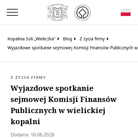
Zamknij okno
Kopalnia Soli „Wieliczka”
Blog
Z życia firmy
Wyjazdowe spotkanie sejmowej Komisji Finansów Publicznych w w
KATEGORIA:
Z ŻYCIA FIRMY
Wyjazdowe spotkanie
sejmowej Komisji Finansów
Publicznych w wielickiej
kopalni
Zaktualizowano 2026-06-16 12:59:32
Dodano:
16.06.2026