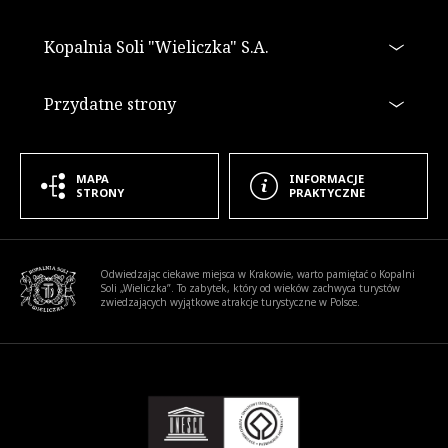
Kopalnia Soli "Wieliczka" S.A.
Przydatne strony
MAPA
INFORMACJE
STRONY
PRAKTYCZNE
Informacje dodatkowe
Odwiedzając ciekawe miejsca w Krakowie, warto pamiętać o Kopalni
Soli „Wieliczka”. To zabytek, który od wieków zachwyca turystów
zwiedzających wyjątkowe atrakcje turystyczne w Polsce.