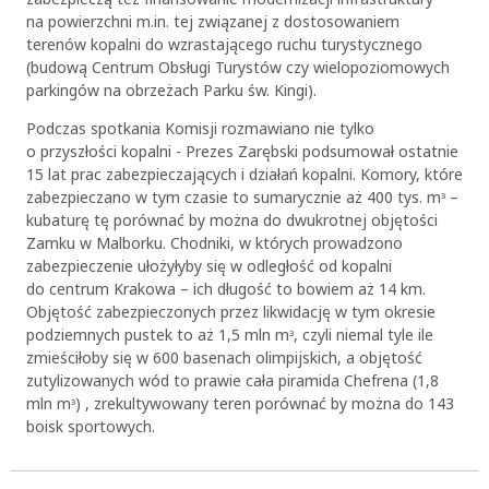
na powierzchni m.in. tej związanej z dostosowaniem
terenów kopalni do wzrastającego ruchu turystycznego
(budową Centrum Obsługi Turystów czy wielopoziomowych
OK
parkingów na obrzeżach Parku św. Kingi).
Podczas spotkania Komisji rozmawiano nie tylko
o przyszłości kopalni - Prezes Zarębski podsumował ostatnie
15 lat prac zabezpieczających i działań kopalni. Komory, które
zabezpieczano w tym czasie to sumarycznie aż 400 tys. mᶟ –
kubaturę tę porównać by można do dwukrotnej objętości
Zamku w Malborku. Chodniki, w których prowadzono
zabezpieczenie ułożyłyby się w odległość od kopalni
do centrum Krakowa – ich długość to bowiem aż 14 km.
Objętość zabezpieczonych przez likwidację w tym okresie
podziemnych pustek to aż 1,5 mln mᶟ, czyli niemal tyle ile
zmieściłoby się w 600 basenach olimpijskich, a objętość
zutylizowanych wód to prawie cała piramida Chefrena (1,8
mln mᶟ) , zrekultywowany teren porównać by można do 143
boisk sportowych.