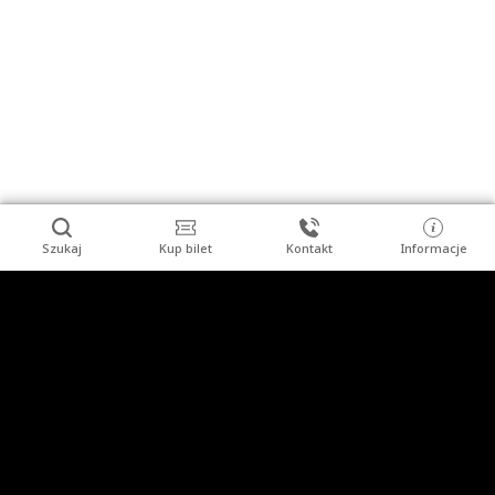
Szukaj
Kup bilet
Kontakt
Informacje
Stopka
Turysta indywidualny
Grupy zorganizowane