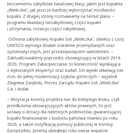
bezcennemu zabytkowi światowej klasy, jakim jest kopalnia
„Wieliczka”, jak jeszcze bardziej wykorzystać możliwości
kopalni. Z drugiej strony rozmawiamy na temat planu –
programu likwidacji niezabytkowej części kopalni
i utrzymania, rozwoju części zabytkowej.
Ochrona zabytkowej Kopalni Soli „Wieliczka”, obiektu z Listy
UNESCO wymaga działań starannie przemyślanych oraz
systematycznych, jest przedsięwzięciem wieloletnim. –
Zaktualizowaliśmy poprzedni, obowiązujący w latach 2014-
2020, Program Zabezpieczania: to konieczność wynikająca
z wykonanych ekspertyz oraz badań. Ich wyniki skłaniają nas
m.in. do pilnej modernizacji szybów górniczych – wyjaśnił
Zbigniew Zarębski, Prezes Zarządu Kopalni Soli „Wieliczka”
S.A. i dodał:
– Wizytacja Komisji przybliża nas do kolejnego kroku, czyli
przedłużenia obowiązujących aktów prawnych, to jest
ustawy o dotacji dla niektórych podmiotów, gwarantującej
kopalni finansowanie z budżetu państwa również po roku
2020, a także notyfikację pomocy publicznej w Komisji
Europejskiej. Jesienią ubiegłego roku swoje wsparcie