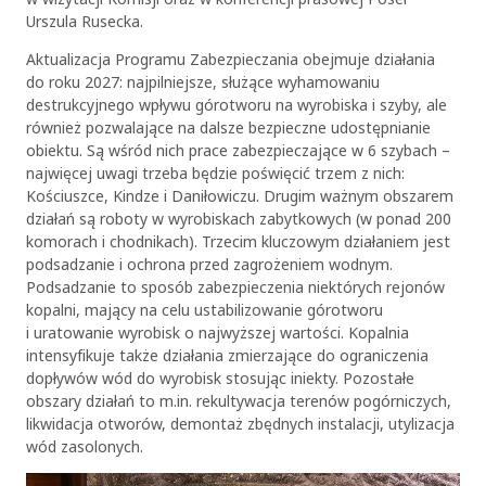
Urszula Rusecka.
Aktualizacja Programu Zabezpieczania obejmuje działania
do roku 2027: najpilniejsze, służące wyhamowaniu
destrukcyjnego wpływu górotworu na wyrobiska i szyby, ale
również pozwalające na dalsze bezpieczne udostępnianie
obiektu. Są wśród nich prace zabezpieczające w 6 szybach –
najwięcej uwagi trzeba będzie poświęcić trzem z nich:
Kościuszce, Kindze i Daniłowiczu. Drugim ważnym obszarem
działań są roboty w wyrobiskach zabytkowych (w ponad 200
komorach i chodnikach). Trzecim kluczowym działaniem jest
podsadzanie i ochrona przed zagrożeniem wodnym.
Podsadzanie to sposób zabezpieczenia niektórych rejonów
kopalni, mający na celu ustabilizowanie górotworu
i uratowanie wyrobisk o najwyższej wartości. Kopalnia
intensyfikuje także działania zmierzające do ograniczenia
dopływów wód do wyrobisk stosując iniekty. Pozostałe
obszary działań to m.in. rekultywacja terenów pogórniczych,
likwidacja otworów, demontaż zbędnych instalacji, utylizacja
wód zasolonych.