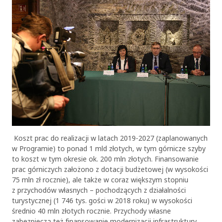
Koszt prac do realizacji w latach 2019-2027 (zaplanowanych
w Programie) to ponad 1 mld złotych, w tym górnicze szyby
to koszt w tym okresie ok. 200 mln złotych. Finansowanie
prac górniczych założono z dotacji budżetowej (w wysokości
75 mln zł rocznie), ale także w coraz większym stopniu
z przychodów własnych – pochodzących z działalności
turystycznej (1 746 tys. gości w 2018 roku) w wysokości
średnio 40 mln złotych rocznie. Przychody własne
zabezpieczą też finansowanie modernizacji infrastruktury