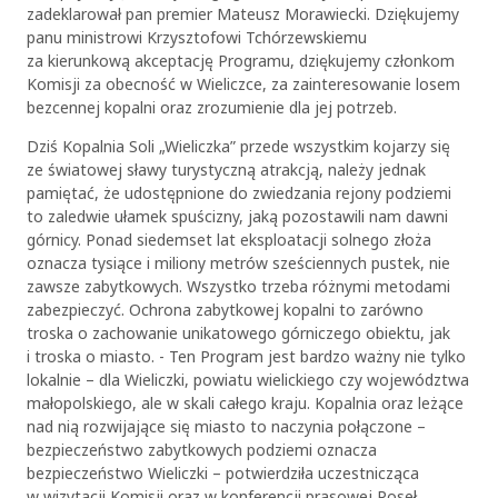
zadeklarował pan premier Mateusz Morawiecki. Dziękujemy
panu ministrowi Krzysztofowi Tchórzewskiemu
za kierunkową akceptację Programu, dziękujemy członkom
Komisji za obecność w Wieliczce, za zainteresowanie losem
bezcennej kopalni oraz zrozumienie dla jej potrzeb.
Dziś Kopalnia Soli „Wieliczka” przede wszystkim kojarzy się
ze światowej sławy turystyczną atrakcją, należy jednak
pamiętać, że udostępnione do zwiedzania rejony podziemi
to zaledwie ułamek spuścizny, jaką pozostawili nam dawni
górnicy. Ponad siedemset lat eksploatacji solnego złoża
oznacza tysiące i miliony metrów sześciennych pustek, nie
zawsze zabytkowych. Wszystko trzeba różnymi metodami
zabezpieczyć. Ochrona zabytkowej kopalni to zarówno
troska o zachowanie unikatowego górniczego obiektu, jak
i troska o miasto. - Ten Program jest bardzo ważny nie tylko
lokalnie – dla Wieliczki, powiatu wielickiego czy województwa
małopolskiego, ale w skali całego kraju. Kopalnia oraz leżące
nad nią rozwijające się miasto to naczynia połączone –
bezpieczeństwo zabytkowych podziemi oznacza
bezpieczeństwo Wieliczki – potwierdziła uczestnicząca
w wizytacji Komisji oraz w konferencji prasowej Poseł