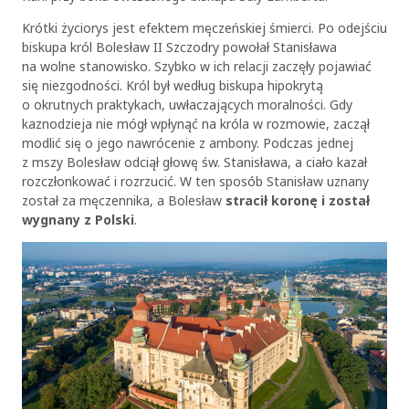
Krótki życiorys jest efektem męczeńskiej śmierci. Po odejściu
biskupa król Bolesław II Szczodry powołał Stanisława
na wolne stanowisko. Szybko w ich relacji zaczęły pojawiać
się niezgodności. Król był według biskupa hipokrytą
o okrutnych praktykach, uwłaczających moralności. Gdy
kaznodzieja nie mógł wpłynąć na króla w rozmowie, zaczął
modlić się o jego nawrócenie z ambony. Podczas jednej
z mszy Bolesław odciął głowę św. Stanisława, a ciało kazał
rozczłonkować i rozrzucić. W ten sposób Stanisław uznany
został za męczennika, a Bolesław
stracił koronę i został
wygnany z Polski
.