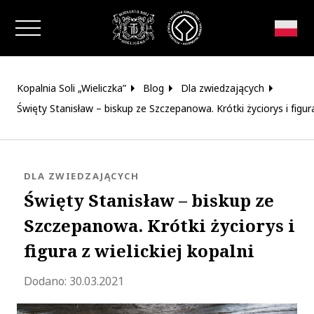
Zamknij okno
Kopalnia Soli „Wieliczka”
Blog
Dla zwiedzających
Święty Stanisław – biskup ze Szczepanowa. Krótki życiorys i figura 
KATEGORIA:
DLA ZWIEDZAJĄCYCH
Święty Stanisław – biskup ze
Szczepanowa. Krótki życiorys i
figura z wielickiej kopalni
Zaktualizowano 2023-09-04 06:39:46
Dodano:
30.03.2021