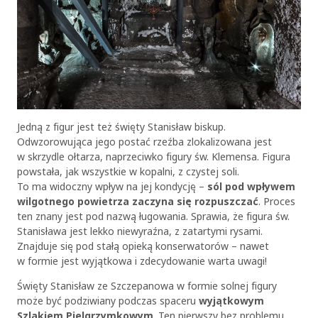
Jedną z figur jest też święty Stanisław biskup.
Odwzorowująca jego postać rzeźba zlokalizowana jest
w skrzydle ołtarza, naprzeciwko figury św. Klemensa. Figura
powstała, jak wszystkie w kopalni, z czystej soli.
To ma widoczny wpływ na jej kondycję –
sól pod wpływem
wilgotnego powietrza zaczyna się rozpuszczać
. Proces
ten znany jest pod nazwą ługowania. Sprawia, że figura św.
Stanisława jest lekko niewyraźna, z zatartymi rysami.
Znajduje się pod stałą opieką konserwatorów – nawet
w formie jest wyjątkowa i zdecydowanie warta uwagi!
Święty Stanisław ze Szczepanowa w formie solnej figury
może być podziwiany podczas spaceru
wyjątkowym
Szlakiem Pielgrzymkowym
. Ten pierwszy bez problemu