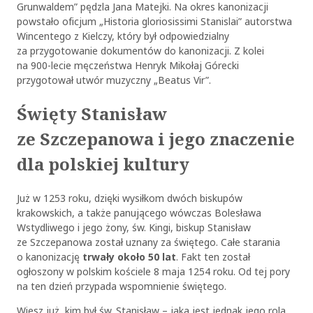
Grunwaldem” pędzla Jana Matejki. Na okres kanonizacji
powstało oficjum „Historia gloriosissimi Stanislai” autorstwa
Wincentego z Kielczy, który był odpowiedzialny
za przygotowanie dokumentów do kanonizacji. Z kolei
na 900-lecie męczeństwa Henryk Mikołaj Górecki
przygotował utwór muzyczny „Beatus Vir”.
Święty Stanisław
ze Szczepanowa i jego znaczenie
dla polskiej kultury
Już w 1253 roku, dzięki wysiłkom dwóch biskupów
krakowskich, a także panującego wówczas Bolesława
Wstydliwego i jego żony, św. Kingi, biskup Stanisław
ze Szczepanowa został uznany za świętego. Całe starania
o kanonizację
trwały około 50 lat
. Fakt ten został
ogłoszony w polskim kościele 8 maja 1254 roku. Od tej pory
na ten dzień przypada wspomnienie świętego.
Wiesz już, kim był św. Stanisław – jaka jest jednak jego rola