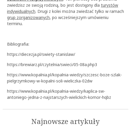
zwiedzisz ze swoją rodziną, bo jest dostępny dla
turystów
indywidualnych
. Drugi z kolei można zwiedzać tylko w ramach
grup zorganizowanych
, po wcześniejszym umówieniu
terminu.
Bibliografia:
https://diecezja.pl/swiety-stanislaw/
https://brewiarz.pl/czytelnia/swieci/05-08a.php3
https://www.kopalnia.pl/kopalnia-wiedzy/szczesc-boze-szlak-
pielgrzymkowy-w-kopalni-soli-wieliczka-02dw
https://www.kopalnia.pl/kopalnia-wiedzy/kaplica-sw-
antoniego-jedna-z-najstarszych-wielickich-komor-hqbz
Najnowsze artykuły