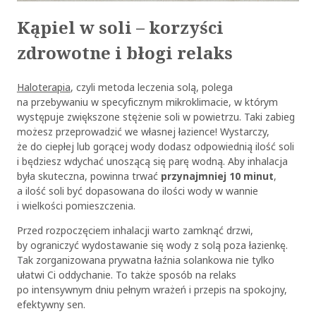
Kąpiel w soli – korzyści
zdrowotne i błogi relaks
Haloterapia
, czyli metoda leczenia solą, polega
na przebywaniu w specyficznym mikroklimacie, w którym
występuje zwiększone stężenie soli w powietrzu. Taki zabieg
możesz przeprowadzić we własnej łazience! Wystarczy,
że do ciepłej lub gorącej wody dodasz odpowiednią ilość soli
i będziesz wdychać unoszącą się parę wodną. Aby inhalacja
była skuteczna, powinna trwać
przynajmniej 10 minut
,
a ilość soli być dopasowana do ilości wody w wannie
i wielkości pomieszczenia.
Przed rozpoczęciem inhalacji warto zamknąć drzwi,
by ograniczyć wydostawanie się wody z solą poza łazienkę.
Tak zorganizowana prywatna łaźnia solankowa nie tylko
ułatwi Ci oddychanie. To także sposób na relaks
po intensywnym dniu pełnym wrażeń i przepis na spokojny,
efektywny sen.