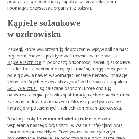
podnosić jego odporność, zapobiegać przeziębieniom
i pomagać oczyszczać organizm z toksyn.
Kąpiele solankowe
OK
w uzdrowisku
Zabiegi, które wykorzystują dobroczynny wpływ soli na nasz
organizm, możesz praktykować również w uzdrowisku.
Kąpiele lecznicze
podnoszą odporność, niwelują szkodliwe
skutki stresu, nadmierne napięcie mięśni, mogą zmniejszać
bóle głowy, a nawet wspomagać leczenie nerwicy. Inhalacje
solne, z których możesz skorzystać w
Uzdrowisku Kopalnia
Soli „Wieliczka”
, są zalecane osobom, które chorują
na astmę, alergię, przewlekłą
obturacyjną chorobę płuc
i inne
schorzenia dróg oddechowych. Możesz praktykować też
inhalacje w podziemnych, solnych komorach uzdrowiska.
Inhalacje solą to
znana od wielu stuleci
metoda
wspierania naszego organizmu w walce z infekcjami oraz
chorobami przewlekłymi. Przebywanie w specyficznym
mikroklimacie sprawia, że odpoczywa nie tylko nasze ciało,