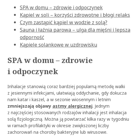
SPA w domu – zdrowie i odpoczynek
Kąpiel w soli – korzyści zdrowotne i błogi relaks
Czym zastąpić kąpiel w wodzie z solą?
Sauna i łaźnia parowa – ulga dla mięśni i lepsza
odporność
Kąpiele solankowe w uzdrowisku
SPA w domu – zdrowie
i odpoczynek
Inhalacje stanowią coraz bardziej popularną metodę walki
z jesiennymi infekcjami, ułatwiają oddychanie, gdy dokucza
nam katar i kaszel, a w sezonie wiosennym i letnim
zmniejszają objawy
astmy alergicznej
. Jednym
z najczęściej stosowanych rodzajów inhalacji jest inhalacja
solą fizjologiczną. Można ją powtarzać kilka razy w tygodniu
w ramach profilaktyki w okresie zwiększonej liczby
zachorowań na choroby bakteryjne lub wirusowe.