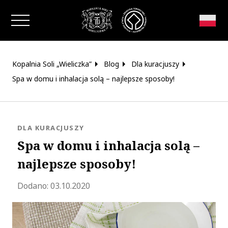
Zamknij okno
Kopalnia Soli „Wieliczka”
Blog
Dla kuracjuszy
Spa w domu i inhalacja solą – najlepsze sposoby!
KATEGORIA:
DLA KURACJUSZY
Spa w domu i inhalacja solą –
najlepsze sposoby!
Zaktualizowano 2023-06-01 13:21:43
Dodano:
03.10.2020