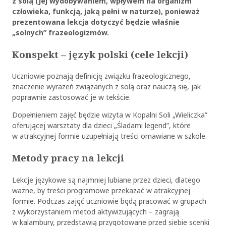
z solą (jej wydobywaniem, wpływem na organizm
człowieka, funkcją, jaką pełni w naturze), ponieważ
prezentowana lekcja dotyczyć będzie właśnie
„solnych” frazeologizmów.
Konspekt – język polski (cele lekcji)
Uczniowie poznają definicję związku frazeologicznego,
znaczenie wyrażeń związanych z solą oraz nauczą się, jak
poprawnie zastosować je w tekście.
Dopełnieniem zajęć będzie wizyta w Kopalni Soli „Wieliczka”
oferującej warsztaty dla dzieci „Śladami legend”, które
w atrakcyjnej formie uzupełniają treści omawiane w szkole.
Metody pracy na lekcji
Lekcje językowe są najmniej lubiane przez dzieci, dlatego
ważne, by treści programowe przekazać w atrakcyjnej
formie. Podczas zajęć uczniowie będą pracować w grupach
z wykorzystaniem metod aktywizujących – zagrają
w kalambury, przedstawią przygotowane przed siebie scenki