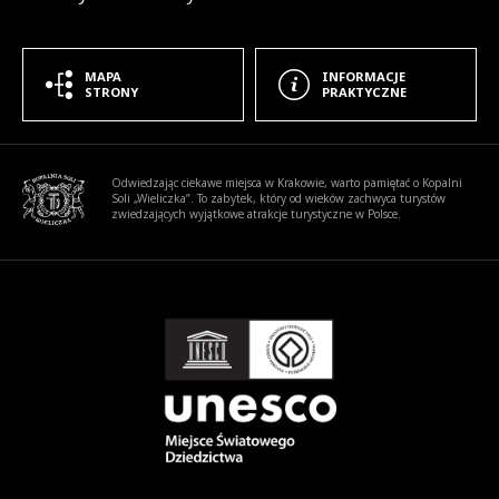
MAPA
INFORMACJE
STRONY
PRAKTYCZNE
Informacje dodatkowe
Odwiedzając ciekawe miejsca w Krakowie, warto pamiętać o Kopalni
Soli „Wieliczka”. To zabytek, który od wieków zachwyca turystów
zwiedzających wyjątkowe atrakcje turystyczne w Polsce.