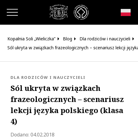
Zamknij okno
Kopalnia Soli „Wieliczka”
Blog
Dla rodziców i nauczycieli
Sól ukryta w związkach frazeologicznych – scenariusz lekcji języka
KATEGORIA:
DLA RODZICÓW I NAUCZYCIELI
Sól ukryta w związkach
frazeologicznych – scenariusz
lekcji języka polskiego (klasa
4)
Zaktualizowano 2021-08-01 21:44:20
Dodano:
04.02.2018