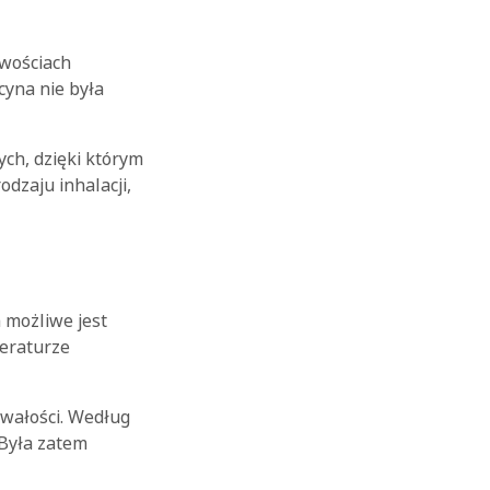
iwościach
cyna nie była
ch, dzięki którym
dzaju inhalacji,
OK
m możliwe jest
teraturze
trwałości. Według
 Była zatem