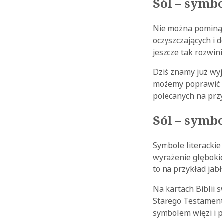
Sól – symb
Nie można pominąć 
oczyszczających i 
jeszcze tak rozwin
Dziś znamy już wy
możemy poprawić st
polecanych na prz
Sól – symbo
Symbole literackie
wyrażenie głębokic
to na przykład jabł
Na kartach Biblii s
Starego Testament
symbolem więzi i 