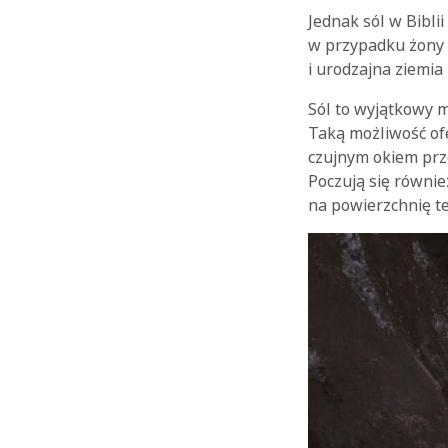
Jednak sól w Bibli
w przypadku żony L
i urodzajna ziemi
Sól to wyjątkowy m
Taką możliwość o
czujnym okiem prz
Poczują się równie
na powierzchnię t