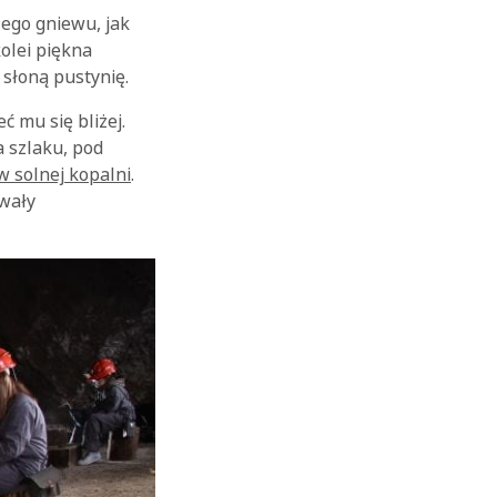
żego gniewu, jak
kolei piękna
słoną pustynię.
ć mu się bliżej.
 szlaku, pod
w solnej kopalni
.
ywały