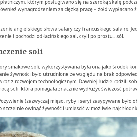
 płatniczym, którym posługiwano się na szeroką skalę podcza
również wynagrodzeniem za ciężką pracę – żołd wypłacano 
enie angielskiego słowa salary czy francuskiego salaire. Jed
ie i pochodzi od łacińskiego sal, czyli po prostu... sól.
aczenie soli
ory smakowe soli, wykorzystywana była ona jako środek kon
ie żywności było utrudnione ze względu na brak odpowied
 wraz z rozwojem technologicznym. Dawniej ludzie radzili sob
cą soli, która pomagała znacznie wydłużyć świeżość potra
Pożywienie (zazwyczaj mięso, ryby i sery) zasypywane było obf
 szczelnie owinąć żywność i umieścić w możliwie najchłodni