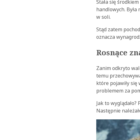
Stała się środkiem
handlowych. Była 
w soli.
Stąd zatem pochodz
oznacza wynagrodzen
Rosnące zn
Zanim odkryto wal
temu przechowywan
które pojawiły się
problemem za pomo
Jak to wyglądało? 
Następnie należało