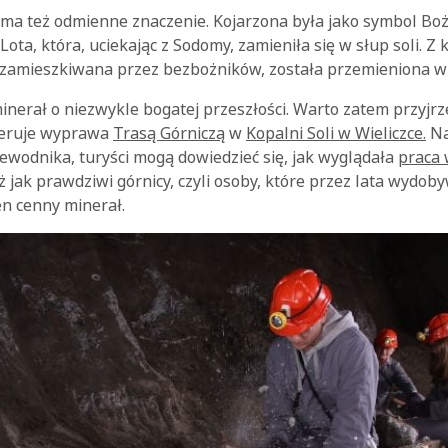
i ma też odmienne znaczenie. Kojarzona była jako symbol Bo
ota, która, uciekając z Sodomy, zamieniła się w słup soli. Z 
a zamieszkiwana przez bezbożników, została przemieniona w 
inerał o niezwykle bogatej przeszłości. Warto zatem przyjrze
feruje wyprawa
Trasą Górniczą
w
Kopalni Soli w Wieliczce.
Na
ewodnika, turyści mogą dowiedzieć się, jak wyglądała
praca 
ż jak prawdziwi górnicy, czyli osoby, które przez lata wydob
en cenny minerał.