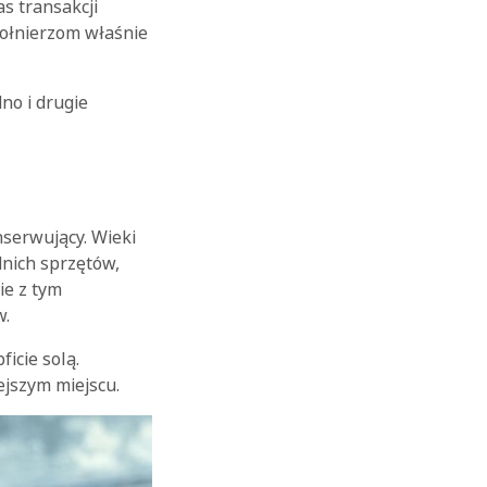
s transakcji
żołnierzom właśnie
no i drugie
serwujący. Wieki
nich sprzętów,
ie z tym
w.
icie solą.
ejszym miejscu.