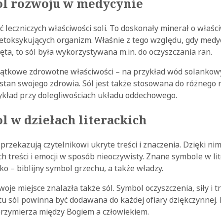
ol rozwoju w medycynie
leczniczych właściwości soli. To doskonały minerał o właśc
detoksykujących organizm. Właśnie z tego względu, gdy medy
ięta, to sól była wykorzystywana m.in. do oczyszczania ran.
jątkowe zdrowotne właściwości – na przykład wód solankowy
an swojego zdrowia. Sól jest także stosowana do różnego ro
ykład przy dolegliwościach układu oddechowego.
l w dziełach literackich
 przekazują czytelnikowi ukryte treści i znaczenia. Dzięki ni
h treści i emocji w sposób nieoczywisty. Znane symbole w li
ko – biblijny symbol grzechu, a także władzy.
woje miejsce znalazła także sól. Symbol oczyszczenia, siły i 
u sól powinna być dodawana do każdej ofiary dziękczynnej.
przymierza między Bogiem a człowiekiem.