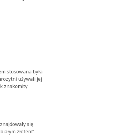
owiem stosowana była
rożytni używali jej
nak znakomity
znajdowały się
„białym złotem”.