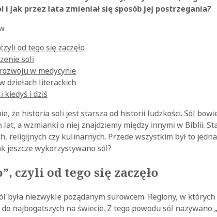
l i jak przez lata zmieniał się sposób jej postrzegania?
ów
 czyli od tego się zaczęło
zenie soli
 rozwoju w medycynie
w dziełach literackich
 kiedyś i dziś
ie, że historia soli jest starsza od historii ludzkości. Sól b
lat, a wzmianki o niej znajdziemy między innymi w Biblii. Sta
ch, religijnych czy kulinarnych. Przede wszystkim był to jed
Jak jeszcze wykorzystywano sól?
o”, czyli od tego się zaczęło
ól była niezwykle pożądanym surowcem. Regiony, w których 
ły do najbogatszych na świecie. Z tego powodu sól nazywano 