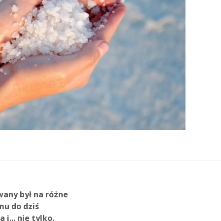
wany był na różne
mu do dziś
i... nie tylko.