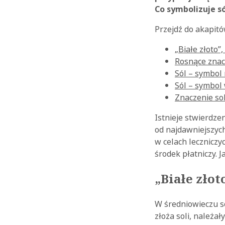
Co symbolizuje só
Przejdź do akapit
„Białe złoto”,
Rosnące znac
Sól – symbol
Sól – symbol 
Znaczenie soli
Istnieje stwierdzen
od najdawniejszych 
w celach leczniczy
środek płatniczy. 
„Białe złot
W średniowieczu s
złoża soli, należa