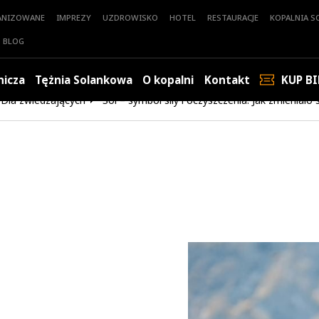
ANIZOWANE
IMPREZY
UZDROWISKO
HOTEL
RESTAURACJE
KOPALNIA SO
BLOG
nicza
Tężnia Solankowa
O kopalni
Kontakt
KUP BI
Dla zwiedzających
Sól – symbol siły i oczyszczenia. Jak zmieniało 