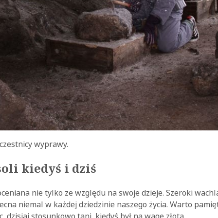
czestnicy wyprawy.
oli kiedyś i dziś
ceniana nie tylko ze względu na swoje dzieje. Szeroki wachl
becna niemal w każdej dziedzinie naszego życia. Warto pamięt
, dzisiaj stosunkowo tani, kiedyś był na wagę złota.