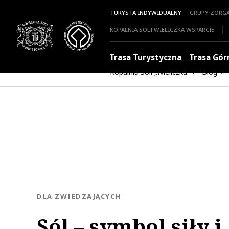
TURYSTA INDYWIDUALNY
GRUPY ZORG
KOPALNIA SOLI WIELICZKA WSPARCIE
Trasa Turystyczna
Trasa Gór
Kopalnia Soli „Wieliczka”
Blog
KATEGORIA:
DLA ZWIEDZAJĄCYCH
Sól – symbol siły i