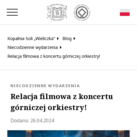
Zamknij okno
Kopalnia Soli „Wieliczka”
Blog
Niecodzienne wydarzenia
Relacja filmowa z koncertu górniczej orkiestry!
KATEGORIA:
NIECODZIENNE WYDARZENIA
Relacja filmowa z koncertu
górniczej orkiestry!
Zaktualizowano 2024-04-30 08:18:05
Dodano:
26.04.2024