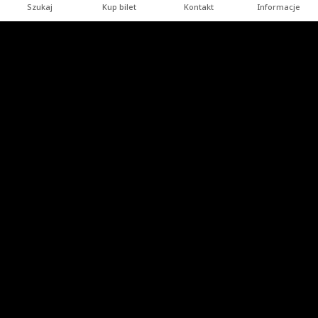
Szukaj
Kup bilet
Kontakt
Informacje
Stopka
Turysta indywidualny
Grupy zorganizowane
Imprezy
Uzdrowisko
Kopalnia Soli "Wieliczka" S.A.
Przydatne strony