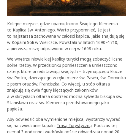
Kolejne miejsce, gdzie upamiętniono Świętego Klemensa
to
Kaplica św. Antoniego
. Warto przypomnieć, że jest
to najstarsza zachowana w całości kaplica, jakie znajdują się
w Kopalni Soli w Wieliczce. Powstała w latach 1690–1710,
a pierwszą mszę odprawiono w niej w 1698 roku.
We wnętrzu niewielkiej kaplicy turyści mogą zobaczyć liczne
solne rzeźby. W przedsionku pomieszczenia umieszczono
cztery, które przedstawiają świętych – trzymającego klucze
św. Piotra, dzierżącego w ręku miecz św. Pawła, św. Dominika
z psem oraz św. Franciszka. Co więcej, u stóp ołtarza
znajdują się dwie figury klęczących zakonników,
a w skrzydłach ołtarza dostrzec można sylwetki biskupa św.
Stanisława oraz św. Klemensa przedstawionego jako
papieża.
Aby odwiedzić oba wymienione miejsca, wystarczy wybrać
się na zwiedzanie kopalni
Trasą Turystyczną
. Podczas tej
niemal 3-godzinnej wędrówki goście odwiedzają ponad 20