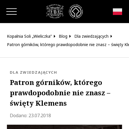
Zamknij okno
Kopalnia Soli „Wieliczka”
Blog
Dla zwiedzających
Patron górników, którego prawdopodobnie nie znasz – święty K
KATEGORIA:
DLA ZWIEDZAJĄCYCH
Patron górników, którego
prawdopodobnie nie znasz –
święty Klemens
Zaktualizowano 2023-07-31 10:50:11
Dodano:
23.07.2018