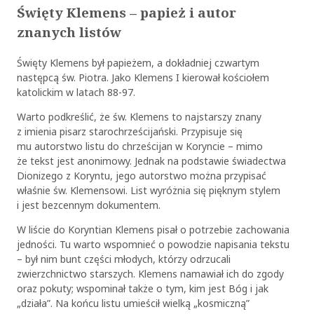
Święty Klemens – papież i autor
znanych listów
Święty Klemens był papieżem, a dokładniej czwartym
następcą św. Piotra. Jako Klemens I kierował kościołem
katolickim w latach 88-97.
Warto podkreślić, że św. Klemens to najstarszy znany
z imienia pisarz starochrześcijański. Przypisuje się
mu autorstwo listu do chrześcijan w Koryncie – mimo
że tekst jest anonimowy. Jednak na podstawie świadectwa
Dionizego z Koryntu, jego autorstwo można przypisać
właśnie św. Klemensowi. List wyróżnia się pięknym stylem
i jest bezcennym dokumentem.
W liście do Koryntian Klemens pisał o potrzebie zachowania
jedności. Tu warto wspomnieć o powodzie napisania tekstu
– był nim bunt części młodych, którzy odrzucali
zwierzchnictwo starszych. Klemens namawiał ich do zgody
oraz pokuty; wspominał także o tym, kim jest Bóg i jak
„działa”. Na końcu listu umieścił wielką „kosmiczną”