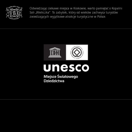
Odwiedzając ciekawe miejsca w Krakowie, warto pamiętać o Kopalni
Soli „Wieliczka”. To zabytek, który od wieków zachwyca turystów
zwiedzających wyjątkowe atrakcje turystyczne w Polsce.