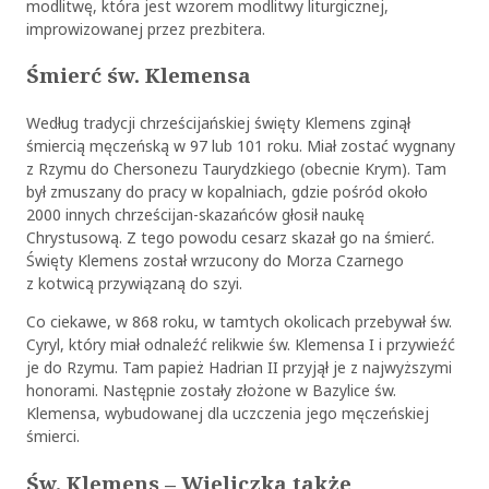
modlitwę, która jest wzorem modlitwy liturgicznej,
improwizowanej przez prezbitera.
Śmierć św. Klemensa
Według tradycji chrześcijańskiej święty Klemens zginął
śmiercią męczeńską w 97 lub 101 roku. Miał zostać wygnany
z Rzymu do Chersonezu Taurydzkiego (obecnie Krym). Tam
był zmuszany do pracy w kopalniach, gdzie pośród około
2000 innych chrześcijan-skazańców głosił naukę
Chrystusową. Z tego powodu cesarz skazał go na śmierć.
Święty Klemens został wrzucony do Morza Czarnego
z kotwicą przywiązaną do szyi.
Co ciekawe, w 868 roku, w tamtych okolicach przebywał św.
Cyryl, który miał odnaleźć relikwie św. Klemensa I i przywieźć
je do Rzymu. Tam papież Hadrian II przyjął je z najwyższymi
honorami. Następnie zostały złożone w Bazylice św.
Klemensa, wybudowanej dla uczczenia jego męczeńskiej
śmierci.
Św. Klemens – Wieliczka także