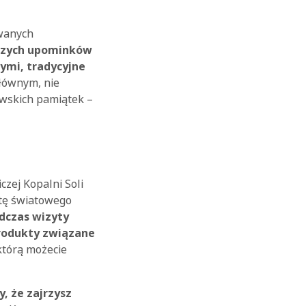
owanych
jszych upominków
ymi, tradycyjne
łównym, nie
owskich pamiątek –
zej Kopalni Soli
istę światowego
dczas wizyty
produkty związane
którą możecie
, że zajrzysz