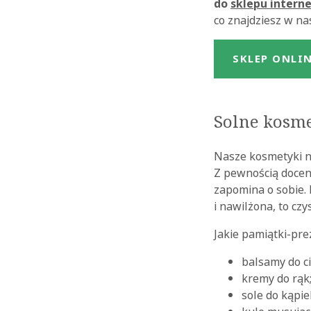
do
sklepu interne
co znajdziesz w n
SKLEP ONLI
Solne kosm
Nasze kosmetyki ni
Z pewnością docen
zapomina o sobie. 
i nawilżona, to cz
Jakie pamiątki-pre
balsamy do ci
kremy do rąk
sole do kąpiel