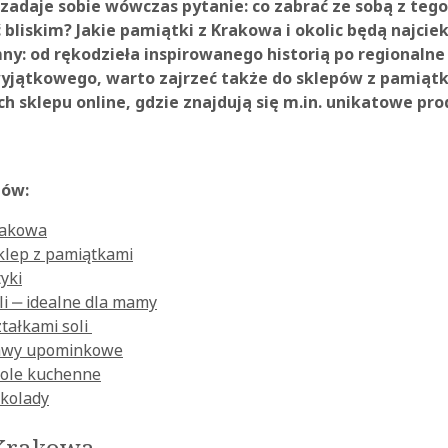
 zadaje sobie wówczas pytanie: co zabrać ze sobą z te
 bliskim? Jakie pamiątki z Krakowa i okolic będą najcie
y: od rękodzieła inspirowanego historią po regionalne s
yjątkowego, warto zajrzeć także do sklepów z pamiątk
ich sklepu online, gdzie znajdują się m.in. unikatowe p
tów:
rakowa
sklep z pamiątkami
yki
li ‒ idealne dla mamy
tałkami soli
awy upominkowe
sole kuchenne
ekolady
 Krakowa