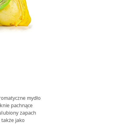
aromatyczne mydło
ięknie pachnące
 ulubiony zapach
 także jako