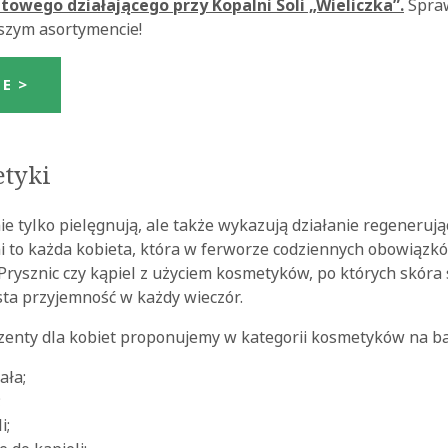
towego działającego przy Kopalni Soli „Wieliczka”.
Spra
aszym asortymencie!
NE >
etyki
e tylko pielęgnują, ale także wykazują działanie regenerując
i to każda kobieta, która w ferworze codziennych obowiązk
Prysznic czy kąpiel z użyciem kosmetyków, po których skóra 
ysta przyjemność w każdy wieczór.
zenty dla kobiet proponujemy w kategorii kosmetyków na bazi
ała;
;
i;