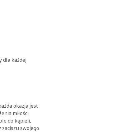
OK
 dla każdej
każda okazja jest
enia miłości
le do kąpieli,
w zaciszu swojego