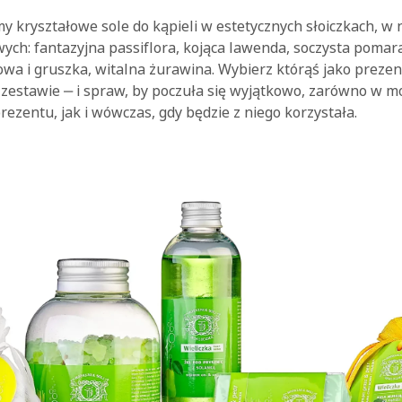
y kryształowe sole do kąpieli w estetycznych słoiczkach, w
ych: fantazyjna passiflora, kojąca lawenda, soczysta pomar
owa i gruszka, witalna żurawina. Wybierz którąś jako preze
 zestawie ‒ i spraw, by poczuła się wyjątkowo, zarówno w 
zentu, jak i wówczas, gdy będzie z niego korzystała.