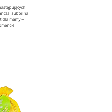
 następujących
ańcza, subtelna
nt dla mamy ‒
momencie