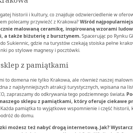
gatej historii i kultury, co znajduje odzwierciedlenie w ofer
tem polecamy przywieźć z Krakowa?
Wśród najpopularnie
ęcznie malowaną ceramikę, inspirowaną wzorami ludow
, a także biżuterię z bursztynem.
Spacerując po Rynku G
 do Sukiennic, gdzie na turystów czekają stoiska pełne krak
nki po stylowe magnesy i pocztówki.
 sklep z pamiątkami
i to domena nie tylko Krakowa, ale również naszej malownic
jedna z najsłynniejszych atrakcji turystycznych, wpisana na l
O, zapraszamy do odkrywania tego podziemnego świata.
Po
 naszego sklepu z pamiątkami, który oferuje ciekawe 
. Każda pamiątka to wyjątkowe wspomnienie i część historii, 
podróż do domu.
czki możesz też nabyć drogą internetową. Jak? Wystarczy