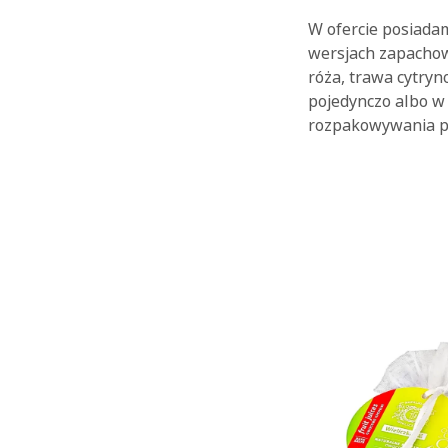
W ofercie posiadam
wersjach zapachow
róża, trawa cytryn
pojedynczo albo w
rozpakowywania pre