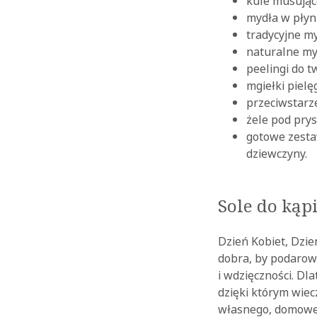
kule musujące
mydła w płyni
tradycyjne my
naturalne m
peelingi do tw
mgiełki pielę
przeciwstarz
żele pod prys
gotowe zesta
dziewczyny.
Sole do kąp
Dzień Kobiet, Dzie
dobra, by podarow
i wdzięczności. Dla
dzięki którym wiec
własnego, domowe