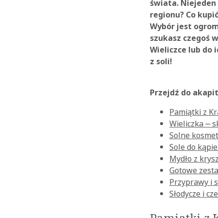
świata. Niejeden
regionu? Co kupić
Wybór jest ogromn
szukasz czegoś w
Wieliczce lub do 
z soli!
Przejdź do akapi
Pamiątki z K
Wieliczka ‒ 
Solne kosmet
Sole do kąpie
Mydło z krysz
Gotowe zest
Przyprawy i 
Słodycze i cz
Pamiątki z