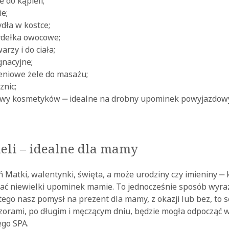
 do kąpieli;
e;
dła w kostce;
ydełka owocowe;
arzy i do ciała;
gnacyjne;
eniowe żele do masażu;
znic;
wy kosmetyków ‒ idealne na drobny upominek powyjazdowy
ieli ‒ idealne dla mamy
ń Matki, walentynki, święta, a może urodziny czy imieniny ‒ 
ać niewielki upominek mamie. To jednocześnie sposób wyraż
tego nasz pomysł na prezent dla mamy, z okazji lub bez, to so
zorami, po długim i męczącym dniu, będzie mogła odpocząć 
go SPA.