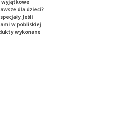
go wyjątkowe
kawsze dla dzieci?
pecjały. Jeśli
ami w pobliskiej
rodukty wykonane