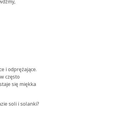
wdźmy,
e i odprężające.
ów często
staje się miękka
e soli i solanki?