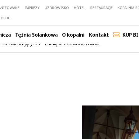
ANIZOWANE
IMPREZY
UZDROWISKO
HOTEL
RESTAURACJE
KOPALNIA SO
BLOG
nicza
Tężnia Solankowa
O kopalni
Kontakt
KUP BI
Dla zwiedzających
Pamiątki z Krakowa i okolic