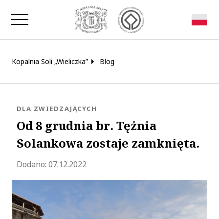
Zamknij okno
Kopalnia Soli „Wieliczka”
Blog
KATEGORIA:
DLA ZWIEDZAJĄCYCH
Od 8 grudnia br. Tężnia
Solankowa zostaje zamknięta.
Zaktualizowano 2025-11-14 12:29:20
Dodano:
07.12.2022