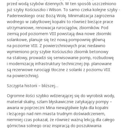
przed wodą szybów dziennych. W ten sposób uszczelniono
już szyby Kościuszko i Wilson. To samo czeka kolejne szyby -
Paderewskiego oraz Bożą Wolę. Minimalizacja zagrożenia
wodnego w zabytkowej kopalni to również bieżące prace
utrzymaniowe, renowacja rurociągów, zbiorników. Pod
ziemią pod poziomem VIII powstają dwa nowe zbiorniki
solankowe, planuje się też nową pompownię główną
na poziomie VIII. Z powierzchniowych prac niedawno
wymieniono przy szybie Kościuszko zbiornik betonowy
na stalowy, prowadzi się serwisowanie pomp, rozbudowę
i modernizację infrastruktury technicznej (np. planowane
są rezerwowe rurociągi tłoczne z solanki z poziomu VIII
na powierzchnię).
Szczypta historii – bliższej…
Ogromne ilości szybko wdzierającej się do wyrobisk wody,
materiał skalny, szlam błyskawicznie zatykający pompy –
awaria w poprzeczni Mina niewątpliwie była dla kopalni
i leżącego nad nim miasta trudnym doświadczeniem,
niemniej czas pokazał, że również ważną lekcją dla całego
górnictwa solnego oraz inspiracją do poszukiwania