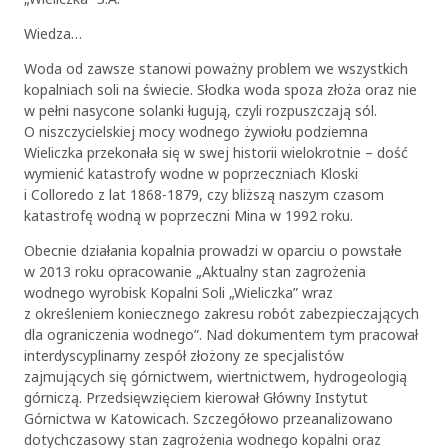
Wiedza…
Woda od zawsze stanowi poważny problem we wszystkich
kopalniach soli na świecie. Słodka woda spoza złoża oraz nie
w pełni nasycone solanki ługują, czyli rozpuszczają sól.
O niszczycielskiej mocy wodnego żywiołu podziemna
Wieliczka przekonała się w swej historii wielokrotnie – dość
wymienić katastrofy wodne w poprzeczniach Kloski
i Colloredo z lat 1868-1879, czy bliższą naszym czasom
katastrofę wodną w poprzeczni Mina w 1992 roku.
Obecnie działania kopalnia prowadzi w oparciu o powstałe
w 2013 roku opracowanie „Aktualny stan zagrożenia
wodnego wyrobisk Kopalni Soli „Wieliczka” wraz
z określeniem koniecznego zakresu robót zabezpieczających
dla ograniczenia wodnego”. Nad dokumentem tym pracował
interdyscyplinarny zespół złożony ze specjalistów
zajmujących się górnictwem, wiertnictwem, hydrogeologią
górniczą. Przedsięwzięciem kierował Główny Instytut
Górnictwa w Katowicach. Szczegółowo przeanalizowano
dotychczasowy stan zagrożenia wodnego kopalni oraz