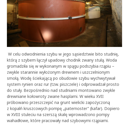
W celu odwodnienia szybu w jego sąsiedztwie bito studnię,
którą z szybem łączył upadowy chodnik zwany stułą. Woda
gromadziła się w wykonanym w spągu podszybia rząpiu –
zwykle starannie wyłożonym drewnem i uszczelnionym
smołą. Wodę ściekającą po obudowie szybu wychwytywał
system rynien oraz rur (tzw. piszczele) i odprowadzał prosto
do stuły. Bezpośrednio nad studniami montowano zwykle
drewniane kołowroty zwane hasplami. W wieku XVII
próbowano przeszczepić na grunt wielicki zapożyczoną
z kopalń kruszcowych pompę „paternoster” (kafar). Dopiero
w XVIII stuleciu na szerszą skalę wprowadzono pompy
wahadłowe, które pracowały nad szybowymi rząpiami.