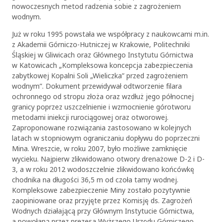
nowoczesnych metod radzenia sobie z zagrożeniem
wodnym.
Już w roku 1995 powstała we współpracy z naukowcami m.in.
z Akademii Górniczo-Hutniczej w Krakowie, Politechniki
Śląskiej w Gliwicach oraz Głównego Instytutu Górnictwa
w Katowicach „Kompleksowa koncepcja zabezpieczenia
zabytkowej Kopalni Soli „Wieliczka” przed zagrożeniem
wodnym”. Dokument przewidywał odtworzenie filara
ochronnego od stropu złoża oraz wzdłuż jego północnej
granicy poprzez uszczelnienie i wzmocnienie górotworu
metodami iniekcji rurociągowej oraz otworowej.
Zaproponowane rozwiązania zastosowano w kolejnych
latach w stopniowym ograniczaniu dopływu do poprzeczni
Mina. Wreszcie, w roku 2007, było możliwe zamknięcie
wycieku. Najpierw zlikwidowano otwory drenażowe D-2 i D-
3, a w roku 2012 wodoszczelnie zlikwidowano końcówkę
chodnika na długości 36,5 m od czoła tamy wodnej.
Kompleksowe zabezpieczenie Miny zostało pozytywnie
zaopiniowane oraz przyjęte przez Komisję ds. Zagrożeń
Wodnych działającą przy Głównym Instytucie Górnictwa,
a powołaną przez prezesa Wyższego Urzędu Górniczego.