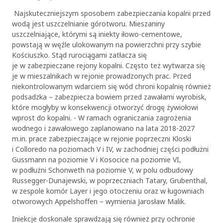
Najskuteczniejszym sposobem zabezpieczania kopalni przed
wodą jest uszczelnianie górotworu. Mieszaniny
uszczelniające, którymi są iniekty iłowo-cementowe,
powstają w węźle ulokowanym na powierzchni przy szybie
Kościuszko. Stąd rurociągami zatłacza się
je w zabezpieczane rejony kopalni. Często też wytwarza się
je w mieszalnikach w rejonie prowadzonych prac. Przed
niekontrolowanym wdarciem się wód chroni kopalnię również
podsadzka – zabezpiecza bowiem przed zawałami wyrobisk,
które mogłyby w konsekwencji otworzyć drogę żywiołowi
wprost do kopalni. - W ramach ograniczania zagrożenia
wodnego i zawałowego zaplanowano na lata 2018-2027
m.in. prace zabezpieczające w rejonie poprzeczni Kloski
i Colloredo na poziomach V i IV, w zachodniej części podłużni
Gussmann na poziomie V i Kosocice na poziomie VI,
w podłużni Schonweth na poziomie V, w polu odbudowy
Russegger-Dunajewski, w poprzeczniach Tatary, Grubenthal,
w zespole komór Layer i jego otoczeniu oraz w ługowniach
otworowych Appelshoffen – wymienia Jarosław Malik.
Iniekcje doskonale sprawdzają się również przy ochronie