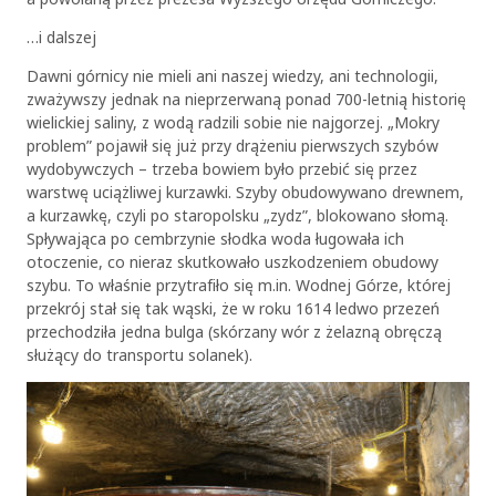
…i dalszej
Dawni górnicy nie mieli ani naszej wiedzy, ani technologii,
zważywszy jednak na nieprzerwaną ponad 700-letnią historię
wielickiej saliny, z wodą radzili sobie nie najgorzej. „Mokry
problem” pojawił się już przy drążeniu pierwszych szybów
wydobywczych – trzeba bowiem było przebić się przez
warstwę uciążliwej kurzawki. Szyby obudowywano drewnem,
a kurzawkę, czyli po staropolsku „zydz”, blokowano słomą.
Spływająca po cembrzynie słodka woda ługowała ich
otoczenie, co nieraz skutkowało uszkodzeniem obudowy
szybu. To właśnie przytrafiło się m.in. Wodnej Górze, której
przekrój stał się tak wąski, że w roku 1614 ledwo przezeń
przechodziła jedna bulga (skórzany wór z żelazną obręczą
służący do transportu solanek).
OK