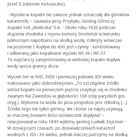
Józef II (obecnie Kościuszko).
- Wycieki w kopalni nie zawsze jednak oznaczały dla górników
katastrofę – zauważa Jerzy Przybyło, Geolog Górniczy
Kopalni Soli „Wieliczka” S.A. - Około roku 1620 podczas
drążenia chodnika z rejonu komory Smoleńsk w kierunku
północnym napotkano na słodką wodę. Odkryty wówczas
na poziomie I dopływ do dziś jest czynny - kontrolowany
i odbierany jako kopalniane wycieki WI-36 i WI-37.
To najstarszy zarejestrowany w wielickiej kopalni dopływ
wody spoza granicy złoża.
Wyciek ten w XVII, XVIII i pierwszej połowie XIX wieku
traktowano jako dobrodziejstwo. „To szczególne źródło
wśród kopalni na pierwszem piętrze znajduje się w chodniku
zwanym Na Zawodziu w głębokości 168 stóp paryzkich (pis.
oryg.). Wyborna ta woda do picia pospolicie jest chłodną […].
Źródła tego nie tylko górnicy, ale i konie za napój używają,
w znacznej bowiem ilości ustawicznie dopływa” –
relacjonował w roku 1843 wybitny geolog Ludwik Zejszner. -
W dzisiejszych czasach, po doświadczeniach katastrof
wodnych z XIX i XX wieku, jednak inaczej patrzymy na słodką