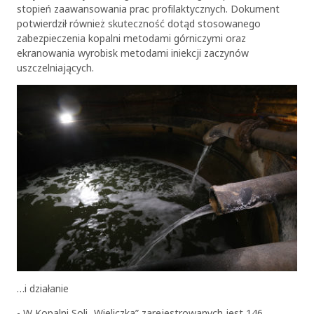
stopień zaawansowania prac profilaktycznych. Dokument
potwierdził również skuteczność dotąd stosowanego
zabezpieczenia kopalni metodami górniczymi oraz
ekranowania wyrobisk metodami iniekcji zaczynów
uszczelniających.
…i działanie
- W Kopalni Soli „Wieliczka” zarejestrowanych jest 146