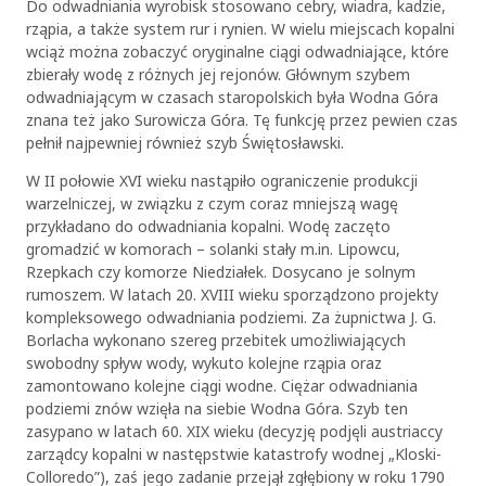
Do odwadniania wyrobisk stosowano cebry, wiadra, kadzie,
rząpia, a także system rur i rynien. W wielu miejscach kopalni
wciąż można zobaczyć oryginalne ciągi odwadniające, które
zbierały wodę z różnych jej rejonów. Głównym szybem
odwadniającym w czasach staropolskich była Wodna Góra
znana też jako Surowicza Góra. Tę funkcję przez pewien czas
pełnił najpewniej również szyb Świętosławski.
W II połowie XVI wieku nastąpiło ograniczenie produkcji
warzelniczej, w związku z czym coraz mniejszą wagę
przykładano do odwadniania kopalni. Wodę zaczęto
gromadzić w komorach – solanki stały m.in. Lipowcu,
Rzepkach czy komorze Niedziałek. Dosycano je solnym
rumoszem. W latach 20. XVIII wieku sporządzono projekty
kompleksowego odwadniania podziemi. Za żupnictwa J. G.
Borlacha wykonano szereg przebitek umożliwiających
swobodny spływ wody, wykuto kolejne rząpia oraz
zamontowano kolejne ciągi wodne. Ciężar odwadniania
podziemi znów wzięła na siebie Wodna Góra. Szyb ten
zasypano w latach 60. XIX wieku (decyzję podjęli austriaccy
zarządcy kopalni w następstwie katastrofy wodnej „Kloski-
Colloredo”), zaś jego zadanie przejął zgłębiony w roku 1790