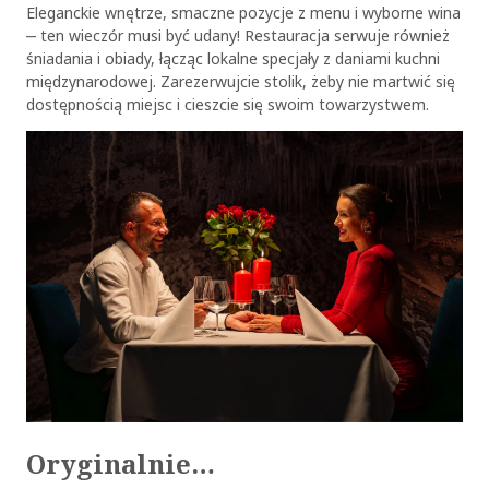
Eleganckie wnętrze, smaczne pozycje z menu i wyborne wina
OK
‒ ten wieczór musi być udany! Restauracja serwuje również
śniadania i obiady, łącząc lokalne specjały z daniami kuchni
międzynarodowej. Zarezerwujcie stolik, żeby nie martwić się
dostępnością miejsc i cieszcie się swoim towarzystwem.
Oryginalnie…