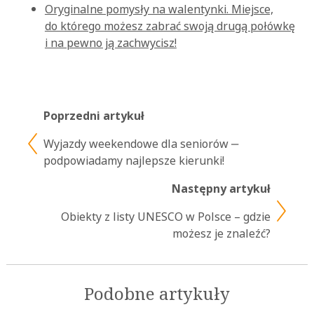
Oryginalne pomysły na walentynki. Miejsce,
do którego możesz zabrać swoją drugą połówkę
i na pewno ją zachwycisz!
Poprzedni artykuł
Wyjazdy weekendowe dla seniorów ‒
podpowiadamy najlepsze kierunki!
Następny artykuł
Obiekty z listy UNESCO w Polsce – gdzie
możesz je znaleźć?
Podobne artykuły