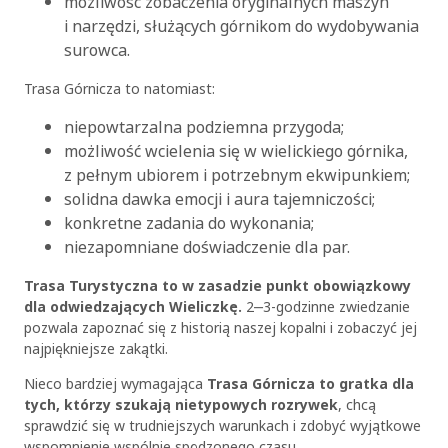
możliwość zobaczenia oryginalnych maszyn
i narzędzi, służących górnikom do wydobywania
surowca.
Trasa Górnicza to natomiast:
niepowtarzalna podziemna przygoda;
możliwość wcielenia się w wielickiego górnika,
z pełnym ubiorem i potrzebnym ekwipunkiem;
solidna dawka emocji i aura tajemniczości;
konkretne zadania do wykonania;
niezapomniane doświadczenie dla par.
Trasa Turystyczna to w zasadzie punkt obowiązkowy
dla odwiedzających Wieliczkę.
2‒3-godzinne zwiedzanie
pozwala zapoznać się z historią naszej kopalni i zobaczyć jej
najpiękniejsze zakątki.
Nieco bardziej wymagająca
Trasa Górnicza to gratka dla
tych, którzy szukają nietypowych rozrywek
, chcą
sprawdzić się w trudniejszych warunkach i zdobyć wyjątkowe
wspomnienie wspólnie spędzonego czasu.