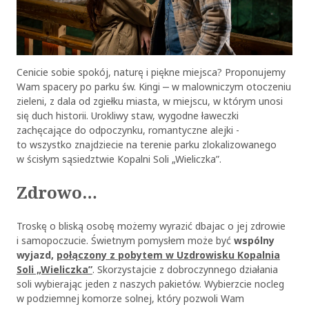
Cenicie sobie spokój, naturę i piękne miejsca? Proponujemy
Wam spacery po parku św. Kingi ‒ w malowniczym otoczeniu
zieleni, z dala od zgiełku miasta, w miejscu, w którym unosi
się duch historii. Urokliwy staw, wygodne ławeczki
zachęcające do odpoczynku, romantyczne alejki -
to wszystko znajdziecie na terenie parku zlokalizowanego
w ścisłym sąsiedztwie Kopalni Soli „Wieliczka”.
Zdrowo…
Troskę o bliską osobę możemy wyrazić dbajac o jej zdrowie
i samopoczucie. Świetnym pomysłem może być
wspólny
wyjazd,
połączony z pobytem w Uzdrowisku Kopalnia
Soli „Wieliczka”
. Skorzystajcie z dobroczynnego działania
soli wybierając jeden z naszych pakietów. Wybierzcie nocleg
w podziemnej komorze solnej, który pozwoli Wam