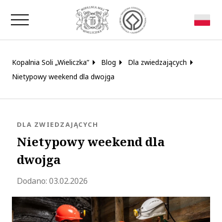
Zamknij okno
Kopalnia Soli „Wieliczka”
Blog
Dla zwiedzających
Nietypowy weekend dla dwojga
KATEGORIA:
DLA ZWIEDZAJĄCYCH
Nietypowy weekend dla
dwojga
Zaktualizowano 2026-02-04 09:13:24
Dodano:
03.02.2026