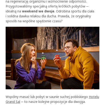
na regenerację organizmu i wzmocnienie odporności.
Przygotowaliśmy specjalną ofertę krótkich pobytów ‒
idealną na
weekend we dwoje
. Odrobina sportu dla ciała
i solidna dawka relaksu dla ducha. Prawda, że oryginalny
sposób na wspólne spędzenie czasu?
Wspólny masaż lub pobyt w saunie suchej pobliskiego
Hotelu
Grand Sal
‒ to nasze kolejne propozycje dla dwojga.