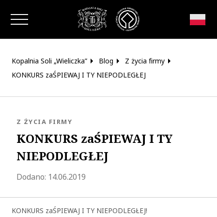
Zamknij okno
Kopalnia Soli „Wieliczka”
Blog
Z życia firmy
KONKURS zaŚPIEWAJ I TY NIEPODLEGŁEJ
KATEGORIA:
Z ŻYCIA FIRMY
KONKURS zaŚPIEWAJ I TY
NIEPODLEGŁEJ
Zaktualizowano 2020-09-09 08:22:39
Dodano:
14.06.2019
KONKURS zaŚPIEWAJ I TY NIEPODLEGŁEJ!