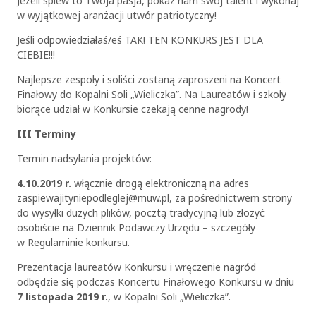
Jeżeli śpiew to Twoja pasja, pokaż nam swój talent i wykonaj
w wyjątkowej aranżacji utwór patriotyczny!
Jeśli odpowiedziałaś/eś TAK! TEN KONKURS JEST DLA
CIEBIE!!!
Najlepsze zespoły i soliści zostaną zaproszeni na Koncert
Finałowy do Kopalni Soli „Wieliczka”. Na Laureatów i szkoły
biorące udział w Konkursie czekają cenne nagrody!
III Terminy
Termin nadsyłania projektów:
4.10.2019 r.
włącznie drogą elektroniczną na adres
zaspiewajityniepodleglej@muw.pl, za pośrednictwem strony
do wysyłki dużych plików, pocztą tradycyjną lub złożyć
osobiście na Dziennik Podawczy Urzędu – szczegóły
w Regulaminie konkursu.
Prezentacja laureatów Konkursu i wręczenie nagród
odbędzie się podczas Koncertu Finałowego Konkursu w dniu
7 listopada 2019 r.
, w Kopalni Soli „Wieliczka”.