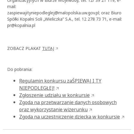
Organizacyjnych w Biurze Wojewody, tel. 12/ 39 21 119, e-
mail:
zaspiewajityniepodleglej@malopolska.uw.gov.pl; oraz Biuro
Spółki Kopalni Soli „Wieliczka” S.A., tel. 12 278 73 71, e-mail:
pr@kopalnia.pl
ZOBACZ PLAKAT
TUTAJ
Do pobrania:
Regulamin konkursu zaŚPIEWAJ I TY
NIEPODLEGŁEJ!
Zgłoszenie udziału w konkursie
Zgoda na przetwarzanie danych osobowych
oraz wykorzystanie wizerunku
Zgoda na uczestniczenie dziecka w konkursie