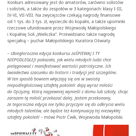
Konkurs adresowany jest do amatorów, zarówno solistów
i solistek, a także do zespołów w 3 kategoriach: klasy I-III,
IV-VI, VII-VIII. Na zwycięzców czekają nagrody finansowe
od 1 tys. do 3 tys. zł, wycieczki do kopalni, a także upominki
rzeczowe ufundowane przez Wojewodę Małopolskiego
i Kopalnię Soli „Wieliczka”. Przewidziano także nagrodę
specjalną – puchar Małopolskiego Kuratora Oświaty.
– Ubiegłoroczna edycja konkursu zaŚPIEWAJ I TY
NIEPODLEGŁEJ! pokazała, jak wielu młodych ludzi chce
pielęgnować i manifestować wartości patriotyczne. Ich
świadectwo szacunku do historii i tradycji jest szczególne.
W ten sposób bowiem włączają się oni w swoistą
niepodległościową sztafetę pokoleń: dają wyraz miłości
do Ojczyzny, którą najpewniej wynieśli z domu lub szkoły, chcąc
zarazem tę miłość przekazać dalej. Jestem przekonany,
że tegoroczna edycja nie tylko przyczyni się do odkrycia wielu
młodych talentów, ale będzie też kontynuacją tej niezwykłej
sztafety pokoleń! –
mówi Piotr Ćwik, Wojewoda Małopolski.