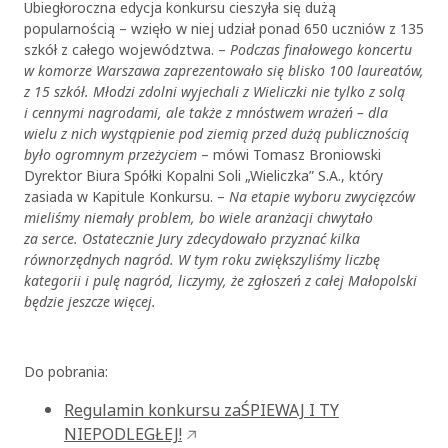
Ubiegłoroczna edycja konkursu cieszyła się dużą
popularnością – wzięło w niej udział ponad 650 uczniów z 135
szkół z całego województwa. –
Podczas finałowego koncertu
w komorze Warszawa zaprezentowało się blisko 100 laureatów,
z 15 szkół. Młodzi zdolni wyjechali z Wieliczki nie tylko z solą
i cennymi nagrodami, ale także z mnóstwem wrażeń – dla
wielu z nich wystąpienie pod ziemią przed dużą publicznością
było ogromnym przeżyciem
– mówi Tomasz Broniowski
Dyrektor Biura Spółki Kopalni Soli „Wieliczka” S.A., który
zasiada w Kapitule Konkursu. –
Na etapie wyboru zwycięzców
mieliśmy niemały problem, bo wiele aranżacji chwytało
za serce. Ostatecznie Jury zdecydowało przyznać kilka
równorzędnych nagród. W tym roku zwiększyliśmy liczbę
kategorii i pulę nagród, liczymy, że zgłoszeń z całej Małopolski
będzie jeszcze więcej.
Do pobrania:
OK
Regulamin konkursu zaŚPIEWAJ I TY
NIEPODLEGŁEJ!