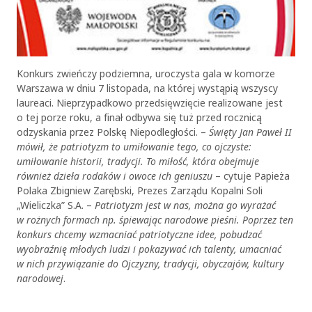
Konkurs zwieńczy podziemna, uroczysta gala w komorze
Warszawa w dniu 7 listopada, na której wystąpią wszyscy
laureaci. Nieprzypadkowo przedsięwzięcie realizowane jest
o tej porze roku, a finał odbywa się tuż przed rocznicą
odzyskania przez Polskę Niepodległości. –
Święty Jan Paweł II
mówił, że patriotyzm to umiłowanie tego, co ojczyste:
umiłowanie historii, tradycji. To miłość, która obejmuje
również dzieła rodaków i owoce ich geniuszu
– cytuje Papieża
Polaka Zbigniew Zarębski, Prezes Zarządu Kopalni Soli
„Wieliczka” S.A. –
Patriotyzm jest w nas, można go wyrażać
w rożnych formach np. śpiewając narodowe pieśni. Poprzez ten
konkurs chcemy wzmacniać patriotyczne idee, pobudzać
wyobraźnię młodych ludzi i pokazywać ich talenty, umacniać
w nich przywiązanie do Ojczyzny, tradycji, obyczajów, kultury
narodowej
.