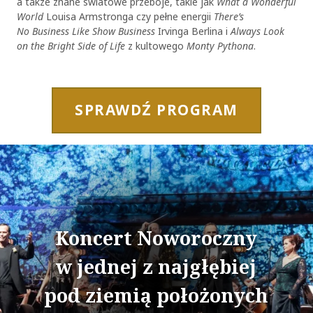
a także znane światowe przeboje, takie jak
What a Wonderful
World
Louisa Armstronga czy pełne energii
There’s
No Business Like Show Business
Irvinga Berlina i
Always Look
on the Bright Side of Life
z kultowego
Monty Pythona
.
SPRAWDŹ PROGRAM
Koncert Noworoczny
w jednej z najgłębiej
pod ziemią położonych