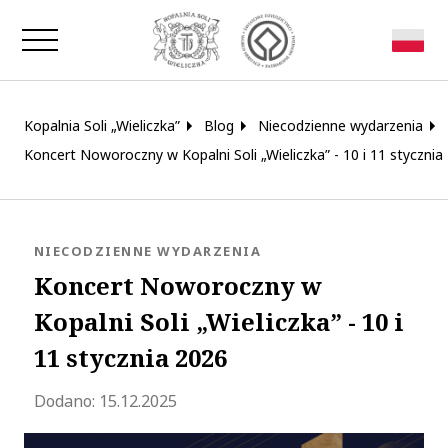
Zamknij okno
Kopalnia Soli „Wieliczka”
Blog
Niecodzienne wydarzenia
Koncert Noworoczny w Kopalni Soli „Wieliczka” - 10 i 11 stycznia
KATEGORIA:
NIECODZIENNE WYDARZENIA
Koncert Noworoczny w
Kopalni Soli „Wieliczka” - 10 i
11 stycznia 2026
Zaktualizowano 2026-01-12 12:25:29
Dodano:
15.12.2025