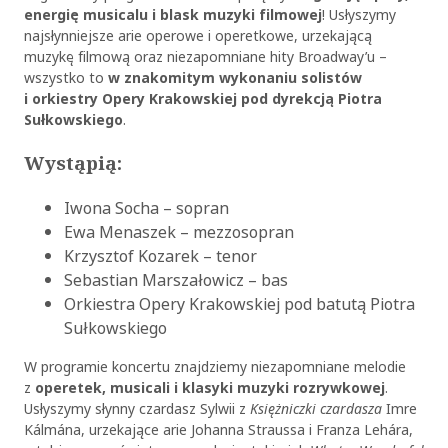
energię musicalu i blask muzyki filmowej
! Usłyszymy
najsłynniejsze arie operowe i operetkowe, urzekającą
muzykę filmową oraz niezapomniane hity Broadway’u –
wszystko to
w znakomitym wykonaniu solistów
i orkiestry Opery Krakowskiej pod dyrekcją Piotra
Sułkowskiego
.
Wystąpią:
Iwona Socha – sopran
Ewa Menaszek – mezzosopran
Krzysztof Kozarek – tenor
Sebastian Marszałowicz – bas
Orkiestra Opery Krakowskiej pod batutą Piotra
Sułkowskiego
W programie koncertu znajdziemy niezapomniane melodie
z
operetek, musicali i klasyki muzyki rozrywkowej
.
Usłyszymy słynny czardasz Sylwii z
Księżniczki czardasza
Imre
Kálmána, urzekające arie Johanna Straussa i Franza Lehára,