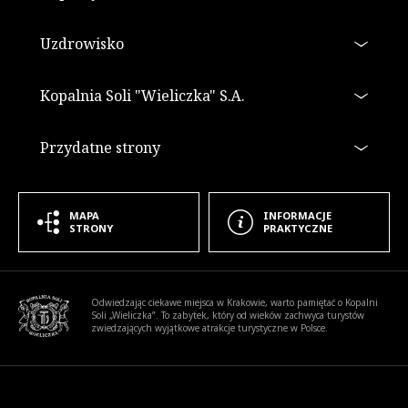
Uzdrowisko
Kopalnia Soli "Wieliczka" S.A.
Przydatne strony
MAPA
INFORMACJE
STRONY
PRAKTYCZNE
Informacje dodatkowe
Odwiedzając ciekawe miejsca w Krakowie, warto pamiętać o Kopalni
Soli „Wieliczka”. To zabytek, który od wieków zachwyca turystów
zwiedzających wyjątkowe atrakcje turystyczne w Polsce.