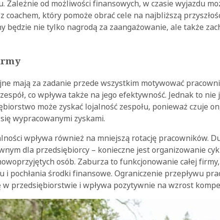
ju. Zależnie od możliwości finansowych, w czasie wyjazdu m
z coachem, który pomoże obrać cele na najbliższą przyszłoś
 będzie nie tylko nagrodą za zaangażowanie, ale także zac
firmy
jne mają za zadanie przede wszystkim motywować pracown
zespół, co wpływa także na jego efektywność. Jednak to nie j
ębiorstwo może zyskać lojalność zespołu, ponieważ czuje o
li się wypracowanymi zyskami.
lności wpływa również na mniejszą rotację pracowników. Duż
nym dla przedsiębiorcy – konieczne jest organizowanie cykli
nowoprzyjętych osób. Zaburza to funkcjonowanie całej firmy
u i pochłania środki finansowe. Ograniczenie przepływu pr
ję w przedsiębiorstwie i wpływa pozytywnie na wzrost kompe