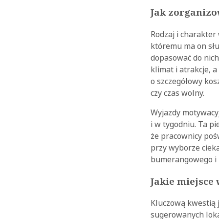
Jak zorganiz
Rodzaj i charakte
któremu ma on służ
dopasować do nich 
klimat i atrakcje, 
o szczegółowy kosz
czy czas wolny.
Wyjazdy motywacyj
i w tygodniu. Ta p
że pracownicy pośw
przy wyborze cieka
bumerangowego i n
Jakie miejsce
Kluczową kwestią j
sugerowanych loka