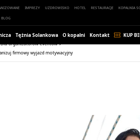
ANIZOWANE
IMPREZY
UZDROWISKO
HOTEL
RESTAURACJE
KOPALNIA SO
BLOG
nicza
Tężnia Solankowa
O kopalni
Kontakt
KUP BI
Dla organizatorów eventów
anizuj firmowy wyjazd motywacyjny