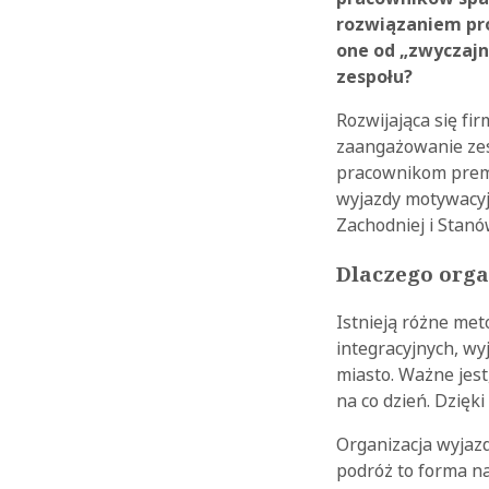
rozwiązaniem pr
one od „zwyczajn
zespołu?
Rozwijająca się f
zaangażowanie zes
pracownikom premi
wyjazdy motywacyj
Zachodniej i Stan
Dlaczego orga
Istnieją różne me
integracyjnych, wy
miasto. Ważne jes
na co dzień. Dzięk
Organizacja wyjaz
podróż to forma n