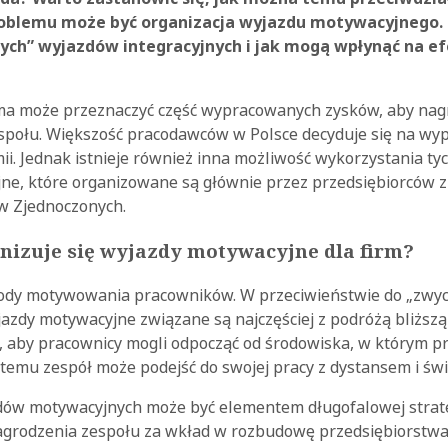
oblemu może być organizacja wyjazdu motywacyjnego. 
ych” wyjazdów integracyjnych i jak mogą wpłynąć na e
irma może przeznaczyć część wypracowanych zysków, aby nag
połu. Większość pracodawców w Polsce decyduje się na wyp
i. Jednak istnieje również inna możliwość wykorzystania ty
ne, które organizowane są głównie przez przedsiębiorców 
ów Zjednoczonych.
nizuje się wyjazdy motywacyjne dla firm?
tody motywowania pracowników. W przeciwieństwie do „zwy
jazdy motywacyjne związane są najczęściej z podróżą bliższą
t, aby pracownicy mogli odpocząć od środowiska, w którym 
i temu zespół może podejść do swojej pracy z dystansem i świ
dów motywacyjnych może być elementem długofalowej strateg
agrodzenia zespołu za wkład w rozbudowę przedsiębiorstwa 