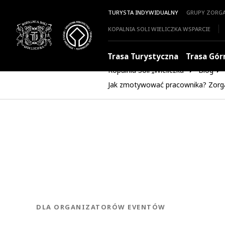
TURYSTA INDYWIDUALNY
GRUPY ZORG
KOPALNIA SOLI WIELICZKA WSPARCIE
Trasa Turystyczna
Trasa Gór
Kopalnia Soli „Wieliczka”
Blog
Jak zmotywować pracownika? Zorg
KATEGORIA:
DLA ORGANIZATORÓW EVENTÓW