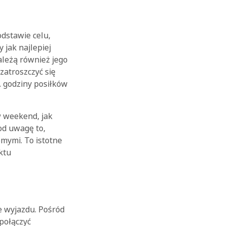
dstawie celu,
 jak najlepiej
ależą również jego
zatroszczyć się
. godziny posiłków
OK
 weekend, jak
pod uwagę to,
omymi. To istotne
ktu
e wyjazdu. Pośród
połączyć