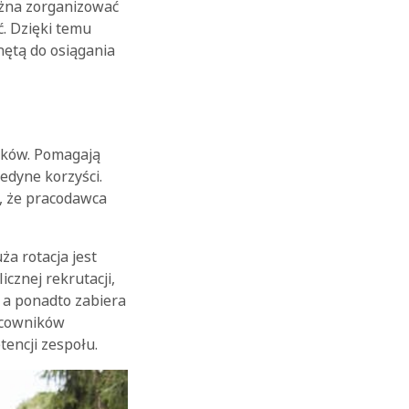
ożna zorganizować
ć. Dzięki temu
hętą do osiągania
ików. Pomagają
edyne korzyści.
n, że pracodawca
a rotacja jest
cznej rekrutacji,
, a ponadto zabiera
acowników
tencji zespołu.