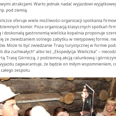
awymi atrakcjami. Warto jednak nadać wyjazdowi wyjątkowe
np. pod ziemią.
eliczce oferuje wiele możliwości organizacji spotkania firm
dziemnych komór. Poza organizacją klasycznych spotkań fir
ą i doskonałą gastronomią wielicka kopalnia proponuje sze
 się ze zwiedzaniem solnego zabytku w nietypowej formie, ni
ów. Może to być zwiedzanie Trasy turystycznej w formie pod
rb dla zuchwałych” albo też „Ekspedycja: Wieliczka” – niec
tą Trasę Górniczą, z podziemną akcją ratunkową i górniczym
yjazdu zagwarantuje, że będzie on miłym wspomnieniem, c
 całego zespołu.