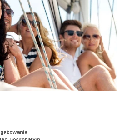
angażowania
łać. Doskonałym