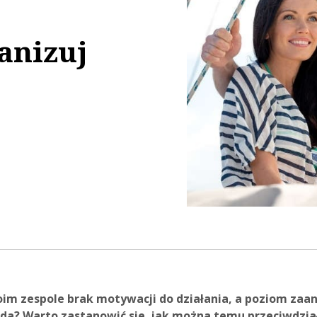
anizuj
59:46
im zespole brak motywacji do działania, a poziom za
a? Warto zastanowić się, jak można temu przeciwdzia