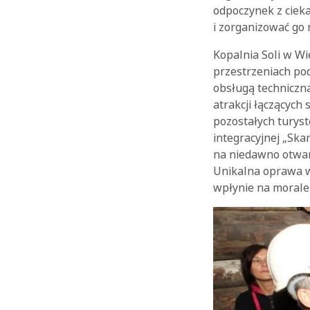
odpoczynek z ciek
i zorganizować go 
Kopalnia Soli w Wi
przestrzeniach po
obsługą techniczn
atrakcji łączących
pozostałych turyst
integracyjnej „Ska
na niedawno otwar
Unikalna oprawa w
wpłynie na morale