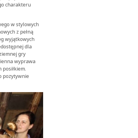
go charakteru
owego w stylowych
mowych z pełną
reg wyjątkowych
edostępnej dla
ziemnej gry
odzienna wyprawa
 posiłkiem.
o pozytywnie