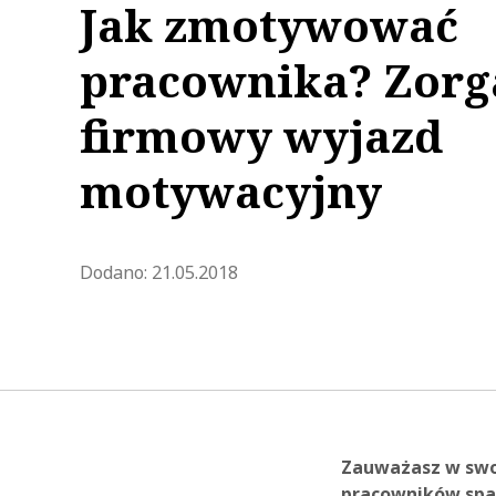
Jak zmotywować
pracownika? Zorg
firmowy wyjazd
motywacyjny
Zaktualizowano 2021-07-01 14:
Dodano:
21.05.2018
Zauważasz w swo
pracowników spad