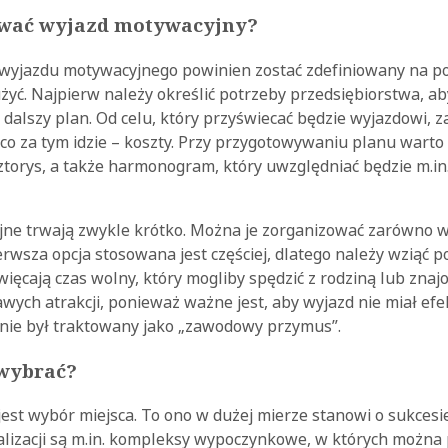
ować wyjazd motywacyjny?
r wyjazdu motywacyjnego powinien zostać zdefiniowany na po
yć. Najpierw należy określić potrzeby przedsiębiorstwa, aby
dalszy plan. Od celu, który przyświecać będzie wyjazdowi, z
a co za tym idzie – koszty. Przy przygotowywaniu planu warto 
torys, a także harmonogram, który uwzględniać będzie m.in
ne trwają zwykle krótko. Można je zorganizować zarówno w
ierwsza opcja stosowana jest częściej, dlatego należy wziąć 
ięcają czas wolny, który mogliby spędzić z rodziną lub znaj
wych atrakcji, ponieważ ważne jest, aby wyjazd nie miał efe
ie był traktowany jako „zawodowy przymus”.
 wybrać?
est wybór miejsca. To ono w dużej mierze stanowi o sukcesi
lizacji są m.in. kompleksy wypoczynkowe, w których można 