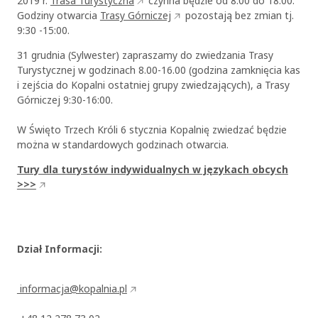
2019 r.
Trasa Turystyczna
czynna będzie od 8:00 do 18:00.
Godziny otwarcia
Trasy Górniczej
pozostają bez zmian tj.
9:30 -15:00.
31 grudnia (Sylwester) zapraszamy do zwiedzania Trasy
Turystycznej w godzinach 8.00-16.00 (godzina zamknięcia kas
i zejścia do Kopalni ostatniej grupy zwiedzających), a Trasy
Górniczej 9:30-16:00.
W Święto Trzech Króli 6 stycznia Kopalnię zwiedzać będzie
można w standardowych godzinach otwarcia.
Tury dla turystów indywidualnych w językach obcych
>>>
Dział Informacji:
informacja@kopalnia.pl