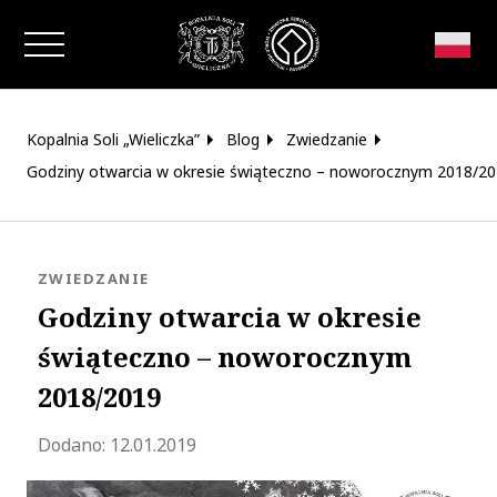
Zamknij okno
Kopalnia Soli „Wieliczka”
Blog
Zwiedzanie
Godziny otwarcia w okresie świąteczno – noworocznym 2018/2
KATEGORIA:
ZWIEDZANIE
Godziny otwarcia w okresie
świąteczno – noworocznym
2018/2019
Zaktualizowano 2020-05-19 15:34:47
Dodano:
12.01.2019