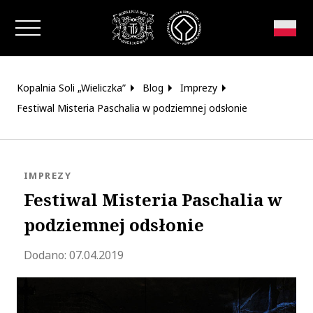
Zamknij okno
Kopalnia Soli „Wieliczka”
Blog
Imprezy
Festiwal Misteria Paschalia w podziemnej odsłonie
KATEGORIA:
IMPREZY
Festiwal Misteria Paschalia w
podziemnej odsłonie
Zaktualizowano 2023-09-27 12:07:38
Dodano:
07.04.2019