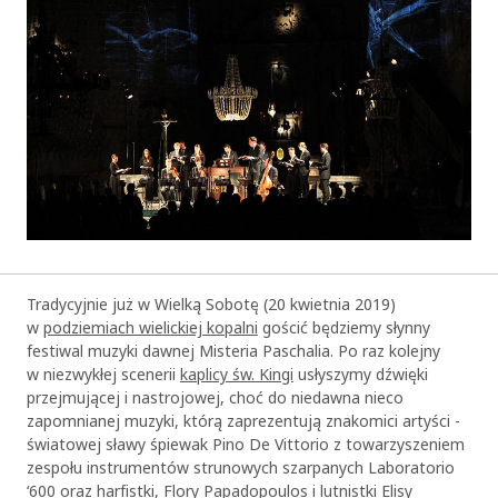
Tradycyjnie już w Wielką Sobotę (20 kwietnia 2019)
w
podziemiach wielickiej kopalni
gościć będziemy słynny
festiwal muzyki dawnej Misteria Paschalia. Po raz kolejny
w niezwykłej scenerii
kaplicy św. Kingi
usłyszymy dźwięki
przejmującej i nastrojowej, choć do niedawna nieco
zapomnianej muzyki, którą zaprezentują znakomici artyści -
światowej sławy śpiewak Pino De Vittorio z towarzyszeniem
zespołu instrumentów strunowych szarpanych Laboratorio
‘600 oraz harfistki, Flory Papadopoulos i lutnistki Elisy