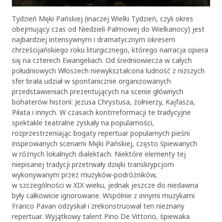
Tydzień Męki Pańskiej (inaczej Wielki Tydzień, czyli okres
obejmujący czas od Niedzieli Palmowej do Wielkanocy) jest
najbardziej intensywnym i dramatycznym okresem
chrześcijańskiego roku liturgicznego, którego narracja opiera
się na czterech Ewangeliach. Od średniowiecza w całych
południowych Włoszech niewykształcona ludność z niższych
sfer brała udział w spontanicznie organizowanych
przedstawieniach prezentujących na scenie głównych
bohaterów historii: Jezusa Chrystusa, żołnierzy, Kajfasza,
Piłata i innych. W czasach kontrreformacji te tradycyjne
spektakle teatralne zyskały na popularności,
rozprzestrzeniając bogaty repertuar popularnych pieśni
inspirowanych scenami Męki Pańskiej, często śpiewanych
w różnych lokalnych dialektach. Niektóre elementy tej
niepisanej tradycji przetrwały dzięki transkrypcjom
wykonywanym przez muzyków-podróżników,
w szczególności w XIX wieku, jednak jeszcze do niedawna
były całkowicie ignorowane. Wspólnie z innymi muzykami
Franco Pavan odzyskał i zrekonstruował ten nieznany
repertuar. Wyjątkowy talent Pino De Vittorio, śpiewaka