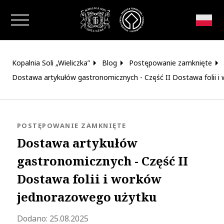
Zamknij okno
Kopalnia Soli „Wieliczka”
Blog
Postępowanie zamknięte
Dostawa artykułów gastronomicznych - Część II Dostawa folii 
KATEGORIA:
POSTĘPOWANIE ZAMKNIĘTE
Dostawa artykułów
gastronomicznych - Część II
Dostawa folii i worków
jednorazowego użytku
Zaktualizowano 2025-11-07 11:50:28
Dodano:
25.08.2025