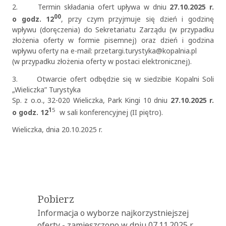
2. Termin składania ofert upływa w dniu
27.10.2025 r.
00
o godz. 12
, przy czym przyjmuje się dzień i godzinę
wpływu (doręczenia) do Sekretariatu Zarządu (w przypadku
złożenia oferty w formie pisemnej) oraz dzień i godzina
wpływu oferty na e-mail: przetargi.turystyka@kopalnia.pl
(w przypadku złożenia oferty w postaci elektronicznej).
3. Otwarcie ofert odbędzie się w siedzibie Kopalni Soli
„Wieliczka” Turystyka
Sp. z o.o., 32-020 Wieliczka, Park Kingi 10 dniu
27.10.2025 r.
1
5
o godz. 12
w sali konferencyjnej (II piętro).
Wieliczka, dnia 20.10.2025 r.
OK
Pobierz
Informacja o wyborze najkorzystniejszej
oferty - zamieszczono w dniu 07.11.2025 r.