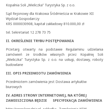
Kopalnia Soli „Wieliczka” Turystyka Sp. z o.o.
Sąd Rejonowy dla Krakowa Śródmieścia w Krakowie XII
Wydział Gospodarczy
KRS 0000030908, kapitał zakładowy 810.000,00 zł
tel. Sekretariat 12 278 73 75
II. OKREŚLENIE TRYBU POSTĘPOWANIA
Przetarg otwarty na podstawie Regulaminu udzielania
zamówień ze środków własnych przez Kopalnię Soli
„Wieliczka” Turystyka Sp. z o.o. na usługi, dostawy, roboty
budowlane
III. OPIS PRZEDMIOTU ZAMÓWIENIA
Przedmiotem zamówienia jest Dostawa artykułów
biurowych
IV. ADRES STRONY INTERNETOWEJ, NA KTÓREJ
ZAMIESZCZONA BĘDZIE SPECYFIKACJA ZAMÓWIENIA
http://www.kopalnia.pl, zakładka „Zamówienia KSW