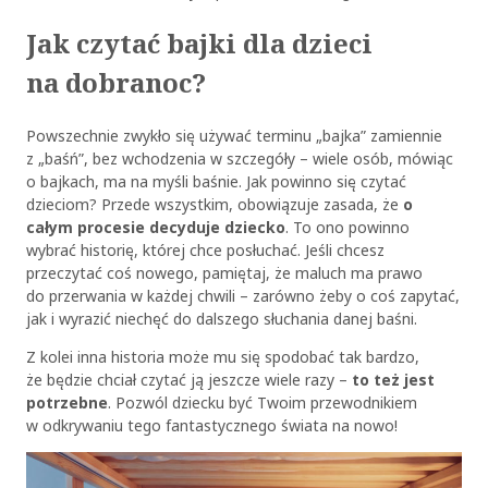
Jak czytać bajki dla dzieci
na dobranoc?
Powszechnie zwykło się używać terminu „bajka” zamiennie
z „baśń”, bez wchodzenia w szczegóły – wiele osób, mówiąc
o bajkach, ma na myśli baśnie. Jak powinno się czytać
dzieciom? Przede wszystkim, obowiązuje zasada, że
o
całym procesie decyduje dziecko
. To ono powinno
wybrać historię, której chce posłuchać. Jeśli chcesz
przeczytać coś nowego, pamiętaj, że maluch ma prawo
do przerwania w każdej chwili – zarówno żeby o coś zapytać,
jak i wyrazić niechęć do dalszego słuchania danej baśni.
Z kolei inna historia może mu się spodobać tak bardzo,
że będzie chciał czytać ją jeszcze wiele razy –
to też jest
potrzebne
. Pozwól dziecku być Twoim przewodnikiem
w odkrywaniu tego fantastycznego świata na nowo!