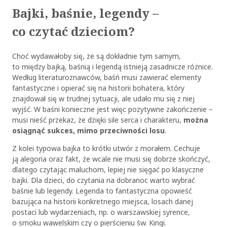
Bajki, baśnie, legendy –
co czytać dzieciom?
Choć wydawałoby się, że są dokładnie tym samym,
to między bajką, baśnią i legendą istnieją zasadnicze różnice.
Według literaturoznawców, baśń musi zawierać elementy
fantastyczne i opierać się na historii bohatera, który
znajdował się w trudnej sytuacji, ale udało mu się z niej
wyjść. W baśni konieczne jest więc pozytywne zakończenie –
musi nieść przekaz, że dzięki sile serca i charakteru,
można
osiągnąć sukces, mimo przeciwności losu
.
Z kolei typowa bajka to krótki utwór z morałem. Cechuje
ją alegoria oraz fakt, że wcale nie musi się dobrze skończyć,
dlatego czytając maluchom, lepiej nie sięgać po klasyczne
bajki. Dla dzieci, do czytania na dobranoc warto wybrać
baśnie lub legendy. Legenda to fantastyczna opowieść
bazująca na historii konkretnego miejsca, losach danej
postaci lub wydarzeniach, np. o warszawskiej syrence,
o smoku wawelskim czy o pierścieniu św. Kingi.