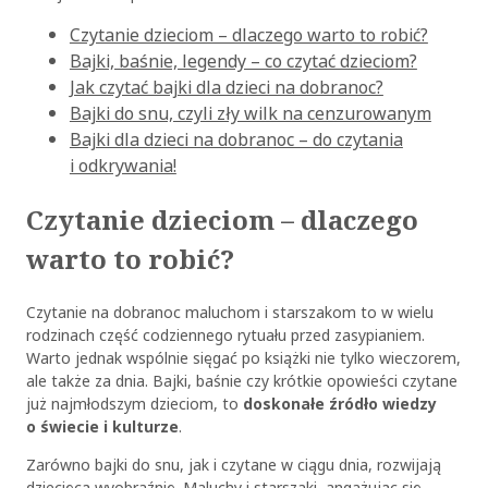
Czytanie dzieciom – dlaczego warto to robić?
Bajki, baśnie, legendy – co czytać dzieciom?
Jak czytać bajki dla dzieci na dobranoc?
Bajki do snu, czyli zły wilk na cenzurowanym
Bajki dla dzieci na dobranoc – do czytania
i odkrywania!
Czytanie dzieciom – dlaczego
warto to robić?
Czytanie na dobranoc maluchom i starszakom to w wielu
rodzinach część codziennego rytuału przed zasypianiem.
Warto jednak wspólnie sięgać po książki nie tylko wieczorem,
ale także za dnia. Bajki, baśnie czy krótkie opowieści czytane
już najmłodszym dzieciom, to
doskonałe źródło wiedzy
o świecie i kulturze
.
Zarówno bajki do snu, jak i czytane w ciągu dnia, rozwijają
dziecięcą wyobraźnię. Maluchy i starszaki, angażując się