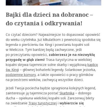
Bajki dla dzieci na dobranoc –
do czytania i odkrywania!
Co czytać dzieciom? Najważniejsze to dopasować opowieść
do wieku czytelnika. Już kilkulatkom z pewnością spodoba się
legenda o pierścieniu św. Kingi i powstaniu kopalni soli
w Wieliczce. Tym bardziej będą zachwycone, jeśli
po przeczytaniu opowieści,
zabierzesz je na niezwykłą
przygodę w głąb ziemi
! Trasa turystyczna w wielickiej
kopalni skrywa tajemnicze solne skarby i wyjątkową
kaplicę
św. Kingi
– głównej bohaterki legendy. Solankowe jeziorka,
podziemne komory
, a także opowieści o pracy górników
na przestrzeni wieków, zachwycą wszystkie dzieci.
Jeżeli Twoja pociecha będzie spragniona kolejnych legend,
zainteresuje ją tajemnicza postać
Skarbnika
– dobrego
ducha – opiekuna wielickiej kopalni soli. Zarezerwuj bilety
na zwiedzanie
Trasy turystycznej
i
wybierzcie się