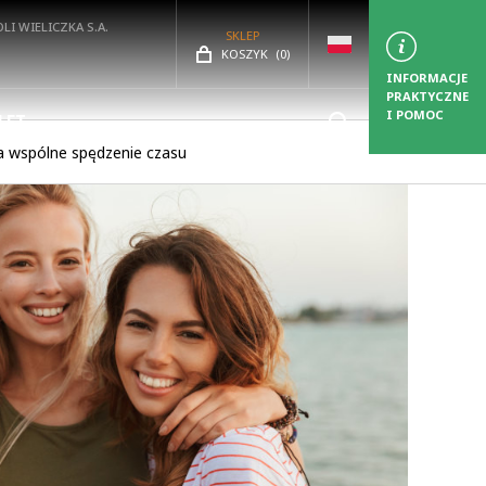
LI WIELICZKA S.A.
SKLEP
LICZBA PRODUKTÓW:
KOSZYK
(
0)
INFORMACJE
PRAKTYCZNE
I POMOC
LET
 wspólne spędzenie czasu