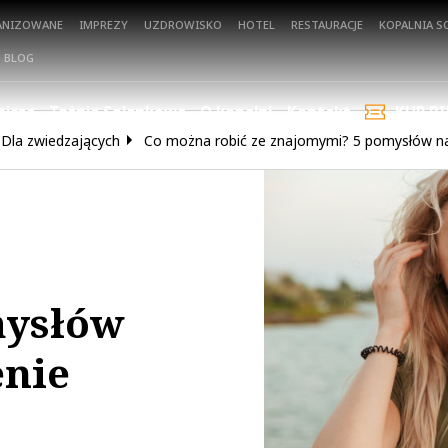
ANIZOWANE
IMPREZY
UZDROWISKO
HOTEL
RESTAURACJE
KOPALNIA SO
BLOG
nicza
Tężnia Solankowa
O kopalni
Kontakt
KUP BI
Dla zwiedzających
Co można robić ze znajomymi? 5 pomysłów na
mysłów
enie