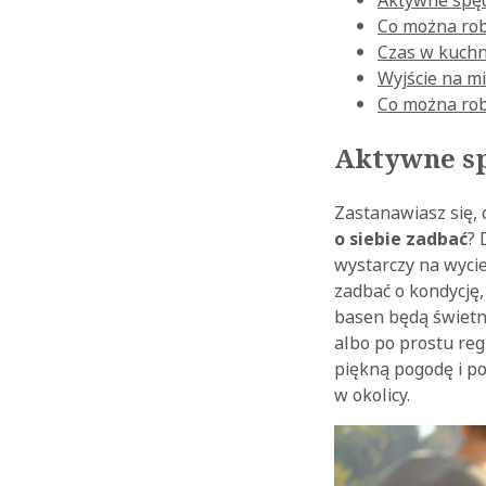
Aktywne spęd
Co można rob
Czas w kuchn
Wyjście na mi
Co można rob
Aktywne sp
Zastanawiasz się, 
o siebie zadbać
? 
wystarczy na wycie
zadbać o kondycję,
basen będą świetn
albo po prostu reg
piękną pogodę i po
w okolicy.