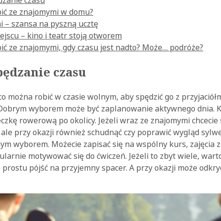
zanie czasu
ić ze znajomymi w domu?
i – szansa na pyszną ucztę
ejscu – kino i teatr stoją otworem
ić ze znajomymi, gdy czasu jest nadto? Może… podróże?
ędzanie czasu
co można robić w czasie wolnym, aby spędzić go z przyjaciół
Dobrym wyborem może być zaplanowanie aktywnego dnia. Ki
czkę rowerową po okolicy. Jeżeli wraz ze znajomymi chcecie 
 ale przy okazji również schudnąć czy poprawić wygląd sylwe
ym wyborem. Możecie zapisać się na wspólny kurs, zajęcia
ularnie motywować się do ćwiczeń. Jeżeli to zbyt wiele, war
 prostu pójść na przyjemny spacer. A przy okazji może odkry