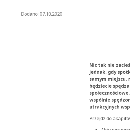
Zaktualizowano 2023-07-03 13:
Dodano:
07.10.2020
Nic tak nie zaci
jednak, gdy spot
samym miejscu, m
będziecie spędza
społecznościowe.
wspólnie spędzon
atrakcyjnych ws
Przejdź do akapitó