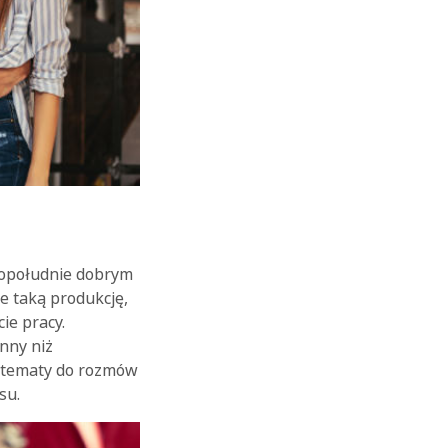
popołudnie dobrym
e taką produkcję,
ie pracy.
inny niż
m tematy do rozmów
su.