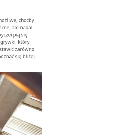
możliwe, choćby
arne, ale nadal
yczerpią się
zgrywki, który
ostawić zarówno
znać się bliżej.