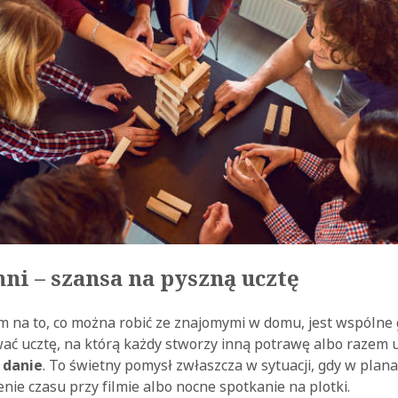
ni – szansa na pyszną ucztę
 na to, co można robić ze znajomymi w domu, jest wspólne 
ać ucztę, na którą każdy stworzy inną potrawę albo razem 
 danie
. To świetny pomysł zwłaszcza w sytuacji, gdy w plan
nie czasu przy filmie albo nocne spotkanie na plotki.