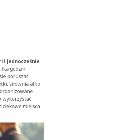
mi
i jednocześnie
lka godzin
się poruszać,
tki, siłownia albo
 zorganizowane
to wykorzystać
ć ciekawe miejsca