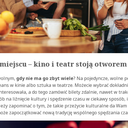
miejscu – kino i teatr stoją otworem
 wolnym,
gdy nie ma go zbyt wiele
? Na pojedyncze, wolne 
ans w kinie albo sztuka w teatrze. Możecie wybrać dokładni
nteresowała, a do tego zamówić bilety zdalnie, nawet w trakc
b na liźnięcie kultury i spędzenie czasu w ciekawy sposób, 
ależy zapominać o tym, że takie przeżycie kulturalne da Wa
 może zapoczątkować nową tradycję wspólnego spędzania cza