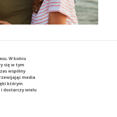
zasu. W końcu
y się w tym
czas wspólny
przewijając media
ięki którym
i dostarczy wielu