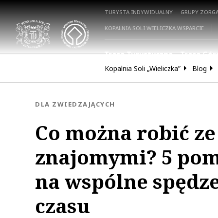
TURYSTA INDYWIDUALNY
GRUPY ZORG
KOPALNIA SOLI WIELICZKA WSPARCIE
Trasa Turystyczna
Trasa Gór
Kopalnia Soli „Wieliczka”
Blog
KATEGORIA:
DLA ZWIEDZAJĄCYCH
Co można robić ze
znajomymi? 5 po
na wspólne spędz
czasu