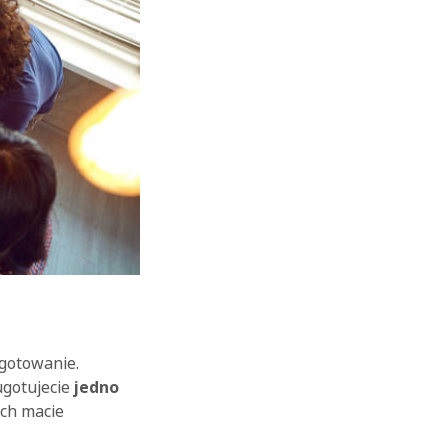
OK
gotowanie.
ugotujecie
jedno
ach macie