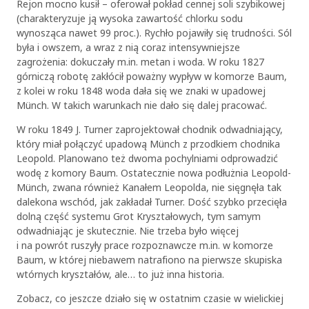
Rejon mocno kusił – oferował pokład cennej soli szybikowej
(charakteryzuje ją wysoka zawartość chlorku sodu
wynosząca nawet 99 proc.). Rychło pojawiły się trudności. Sól
była i owszem, a wraz z nią coraz intensywniejsze
zagrożenia: dokuczały m.in. metan i woda. W roku 1827
górniczą robotę zakłócił poważny wypływ w komorze Baum,
z kolei w roku 1848 woda dała się we znaki w upadowej
Münch. W takich warunkach nie dało się dalej pracować.
W roku 1849 J. Turner zaprojektował chodnik odwadniający,
który miał połączyć upadową Münch z przodkiem chodnika
Leopold. Planowano też dwoma pochylniami odprowadzić
wodę z komory Baum. Ostatecznie nowa podłużnia Leopold-
Münch, zwana również Kanałem Leopolda, nie sięgnęła tak
dalekona wschód, jak zakładał Turner. Dość szybko przecięła
dolną część systemu Grot Kryształowych, tym samym
odwadniając je skutecznie. Nie trzeba było więcej
i na powrót ruszyły prace rozpoznawcze m.in. w komorze
Baum, w której niebawem natrafiono na pierwsze skupiska
wtórnych kryształów, ale… to już inna historia.
Zobacz, co jeszcze działo się w ostatnim czasie w wielickiej