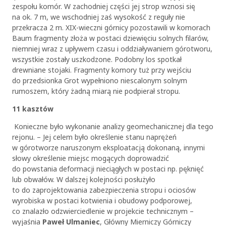
zespołu komór. W zachodniej części jej strop wznosi się
na ok. 7 m, we wschodniej zaś wysokość z reguły nie
przekracza 2 m. XIX-wieczni górnicy pozostawili w komorach
Baum fragmenty złoża w postaci dziewięciu solnych filarów,
niemniej wraz z upływem czasu i oddziaływaniem górotworu,
wszystkie zostały uszkodzone. Podobny los spotkał
drewniane stojaki. Fragmenty komory tuż przy wejściu
do przedsionka Grot wypełniono niescalonym solnym
rumoszem, który żadną miarą nie podpierał stropu.
11 kasztów
Konieczne było wykonanie analizy geomechanicznej dla tego
rejonu. – Jej celem było określenie stanu naprężeń
w górotworze naruszonym eksploatacją dokonaną, innymi
słowy określenie miejsc mogących doprowadzić
do powstania deformacji nieciągłych w postaci np. pęknięć
lub obwałów. W dalszej kolejności posłużyło
to do zaprojektowania zabezpieczenia stropu i ociosów
wyrobiska w postaci kotwienia i obudowy podporowej,
co znalazło odzwierciedlenie w projekcie technicznym –
wyjaśnia
Paweł Ulmaniec
, Główny Mierniczy Górniczy