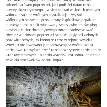
odcinek zarówno poprzeczni, jak i podłużni Baum rozcina
utwory złoża bryłowego – w sieci spękań w skałach płonnych
widoczne są sole wtórnych krystalizacji – żyły soli
włóknistych nazywane przez dawnych górników „szpakiem”,
a ociosy porasta halit włosowaty zwany „włosami św. Kingi”.
Odsłonięcia skał złoża bryłowego można zaobserwować
również w ociosach poprzeczni Schmidt (bryły soli zielonych
oraz witrażowych). W komorze Ferro w rejonie wycieku
WIIw-19 obserwowana jest zachwycająca wtórna szata
naciekowa. Najwyższa część rozcina szczytowe partie kopuły
Grot Kryształowych. Ta partia wyrobisk jest jednak dostępna
tylko dla pracowników dozoru kopalni.