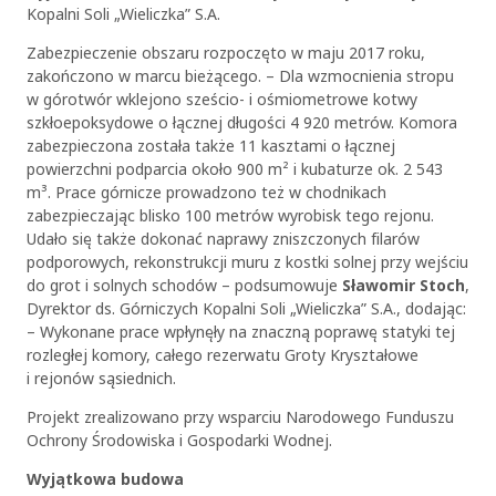
Kopalni Soli „Wieliczka” S.A.
Zabezpieczenie obszaru rozpoczęto w maju 2017 roku,
zakończono w marcu bieżącego. – Dla wzmocnienia stropu
w górotwór wklejono sześcio- i ośmiometrowe kotwy
szkłoepoksydowe o łącznej długości 4 920 metrów. Komora
zabezpieczona została także 11 kasztami o łącznej
powierzchni podparcia około 900 m² i kubaturze ok. 2 543
m³. Prace górnicze prowadzono też w chodnikach
zabezpieczając blisko 100 metrów wyrobisk tego rejonu.
Udało się także dokonać naprawy zniszczonych filarów
podporowych, rekonstrukcji muru z kostki solnej przy wejściu
do grot i solnych schodów – podsumowuje
Sławomir Stoch
,
Dyrektor ds. Górniczych Kopalni Soli „Wieliczka” S.A., dodając:
– Wykonane prace wpłynęły na znaczną poprawę statyki tej
rozległej komory, całego rezerwatu Groty Kryształowe
i rejonów sąsiednich.
Projekt zrealizowano przy wsparciu Narodowego Funduszu
Ochrony Środowiska i Gospodarki Wodnej.
Wyjątkowa budowa