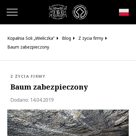
Zamknij okno
Kopalnia Soli „Wieliczka”
Blog
Z życia firmy
Baum zabezpieczony
KATEGORIA:
Z ŻYCIA FIRMY
Baum zabezpieczony
Zaktualizowano 2020-05-19 15:33:31
Dodano:
14.04.2019