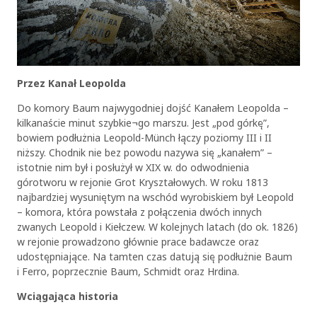
Przez Kanał Leopolda
Do komory Baum najwygodniej dojść Kanałem Leopolda –
kilkanaście minut szybkie¬go marszu. Jest „pod górkę”,
bowiem podłużnia Leopold-Münch łączy poziomy III i II
niższy. Chodnik nie bez powodu nazywa się „kanałem” –
istotnie nim był i posłużył w XIX w. do odwodnienia
górotworu w rejonie Grot Kryształowych. W roku 1813
najbardziej wysuniętym na wschód wyrobiskiem był Leopold
– komora, która powstała z połączenia dwóch innych
zwanych Leopold i Kiełczew. W kolejnych latach (do ok. 1826)
w rejonie prowadzono głównie prace badawcze oraz
OK
udostępniające. Na tamten czas datują się podłużnie Baum
i Ferro, poprzecznie Baum, Schmidt oraz Hrdina.
Wciągająca historia