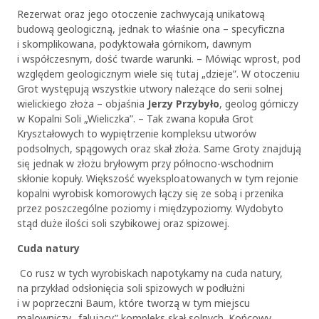
Rezerwat oraz jego otoczenie zachwycają unikatową
budową geologiczną, jednak to właśnie ona – specyficzna
i skomplikowana, podyktowała górnikom, dawnym
i współczesnym, dość twarde warunki. – Mówiąc wprost, pod
względem geologicznym wiele się tutaj „dzieje”. W otoczeniu
Grot występują wszystkie utwory należące do serii solnej
wielickiego złoża – objaśnia
Jerzy Przybyło
, geolog górniczy
w Kopalni Soli „Wieliczka”. – Tak zwana kopuła Grot
Kryształowych to wypiętrzenie kompleksu utworów
podsolnych, spągowych oraz skał złoża. Same Groty znajdują
się jednak w złożu bryłowym przy północno-wschodnim
skłonie kopuły. Większość wyeksploatowanych w tym rejonie
kopalni wyrobisk komorowych łączy się ze sobą i przenika
przez poszczególne poziomy i międzypoziomy. Wydobyto
stąd duże ilości soli szybikowej oraz spizowej.
Cuda natury
Co rusz w tych wyrobiskach napotykamy na cuda natury,
na przykład odsłonięcia soli spizowych w podłużni
i w poprzeczni Baum, które tworzą w tym miejscu
malowniczy „falujący” kompleks skał solnych. Końcowy